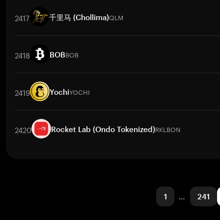
Pares de negociação
MEMECOIN
/
BTC
MEMECOIN
/
ETH
MEMECOIN
/
USDT
2417
QLM
千里马 (Chollima)
Pares de negociação
QLM
/
BTC
QLM
/
ETH
QLM
/
USDT
QLM
/
BNB
QLM
2418
BOB
BOB
Pares de negociação
BOB
/
BTC
BOB
/
ETH
BOB
/
USDT
BOB
/
BNB
BOB
/
2419
YOCHI
Yochi
Pares de negociação
YOCHI
/
BTC
YOCHI
/
ETH
YOCHI
/
USDT
YOCHI
/
BNB
2420
RKLBON
Rocket Lab (Ondo Tokenized)
Pares de negociação
RKLBON
/
BTC
RKLBON
/
ETH
RKLBON
/
USDT
RKLBO
1
…
241