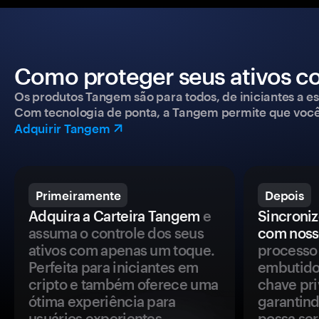
Como proteger seus ativos c
Os produtos Tangem são para todos, de iniciantes a esp
Com tecnologia de ponta, a Tangem permite que você co
Adquirir Tangem
Primeiramente
Depois
Adquira a Carteira Tangem
e
Sincroniz
assuma o controle dos seus
com noss
ativos com apenas um toque.
processo 
Perfeita para iniciantes em
embutido
cripto e também oferece uma
chave pri
ótima experiência para
garantind
usuários experientes.
possa se