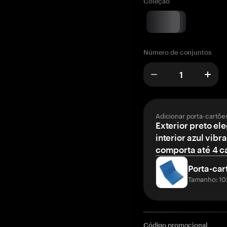
Coleção
Número de conjuntos
Adicionar porta-cartõe
Exterior preto el
interior azul vibr
comporta até 4 c
Porta-car
Tamanho: 10
Código promocional