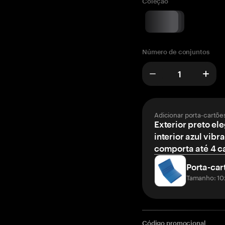
Coleção
Número de conjuntos
Adicionar porta-cartõe
Exterior preto el
interior azul vibr
comporta até 4 c
Porta-car
Tamanho: 10
Código promocional