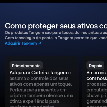
Como proteger seus ativos c
Os produtos Tangem são para todos, de iniciantes a esp
Com tecnologia de ponta, a Tangem permite que você co
Adquirir Tangem
Primeiramente
Depois
Adquira a Carteira Tangem
e
Sincroniz
assuma o controle dos seus
com noss
ativos com apenas um toque.
processo 
Perfeita para iniciantes em
embutido
cripto e também oferece uma
chave pri
ótima experiência para
garantind
usuários experientes.
possa se