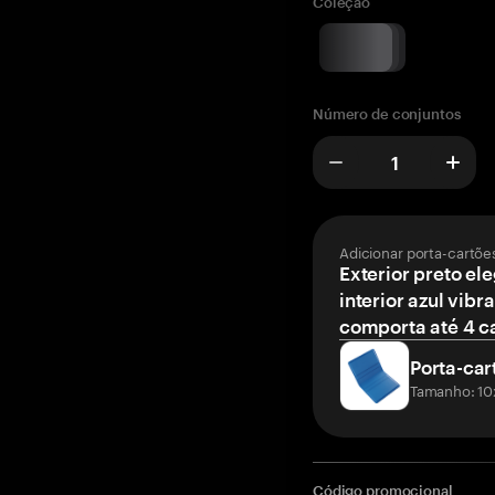
Coleção
Número de conjuntos
Adicionar porta-cartõe
Exterior preto el
interior azul vibr
comporta até 4 c
Porta-car
Tamanho: 10
Código promocional