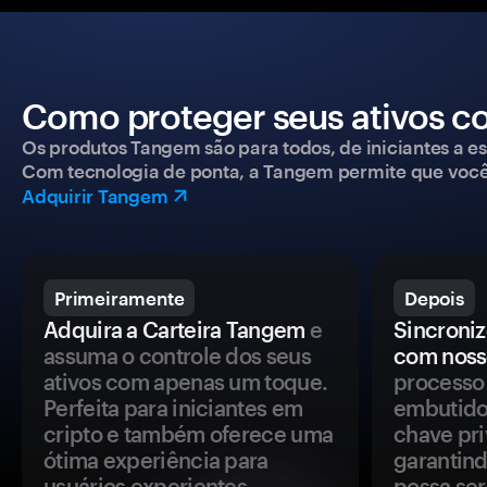
Como proteger seus ativos c
Os produtos Tangem são para todos, de iniciantes a esp
Com tecnologia de ponta, a Tangem permite que você co
Adquirir Tangem
Primeiramente
Depois
Adquira a Carteira Tangem
e
Sincroniz
assuma o controle dos seus
com noss
ativos com apenas um toque.
processo 
Perfeita para iniciantes em
embutido
cripto e também oferece uma
chave pri
ótima experiência para
garantind
usuários experientes.
possa se