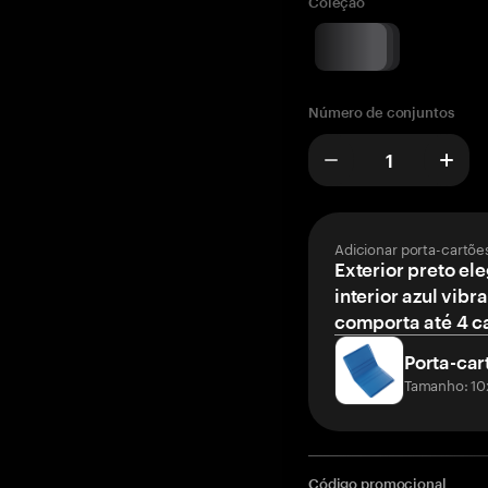
Coleção
Número de conjuntos
Adicionar porta-cartõe
Exterior preto el
interior azul vibr
comporta até 4 c
Porta-car
Tamanho: 10
Código promocional