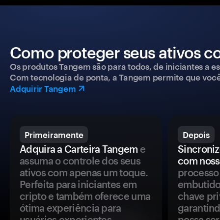
Como proteger seus ativos c
Os produtos Tangem são para todos, de iniciantes a esp
Com tecnologia de ponta, a Tangem permite que você co
Adquirir Tangem
Primeiramente
Depois
Adquira a Carteira Tangem
e
Sincroniz
assuma o controle dos seus
com noss
ativos com apenas um toque.
processo 
Perfeita para iniciantes em
embutido
cripto e também oferece uma
chave pri
ótima experiência para
garantind
usuários experientes.
possa se