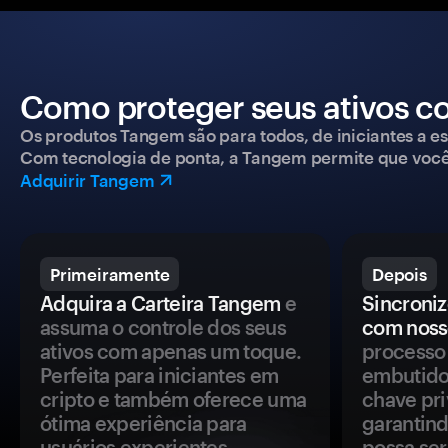
Como proteger seus ativos c
Os produtos Tangem são para todos, de iniciantes a esp
Com tecnologia de ponta, a Tangem permite que você co
Adquirir Tangem
Primeiramente
Depois
Adquira a Carteira Tangem
e
Sincroniz
assuma o controle dos seus
com noss
ativos com apenas um toque.
processo 
Perfeita para iniciantes em
embutido
cripto e também oferece uma
chave pri
ótima experiência para
garantind
usuários experientes.
possa se