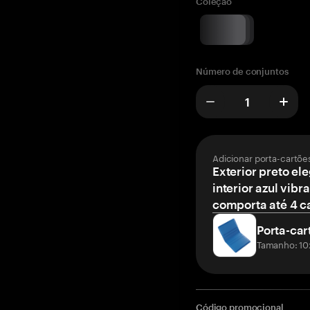
Coleção
Número de conjuntos
Adicionar porta-cartõe
Exterior preto el
interior azul vibr
comporta até 4 c
Porta-car
Tamanho: 10
Código promocional