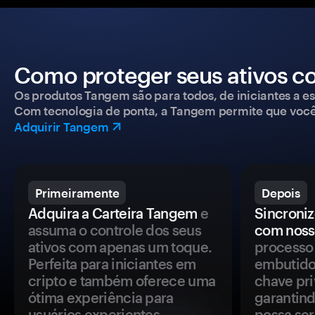
Como proteger seus ativos c
Os produtos Tangem são para todos, de iniciantes a esp
Com tecnologia de ponta, a Tangem permite que você co
Adquirir Tangem
Primeiramente
Depois
Adquira a Carteira Tangem
e
Sincroniz
assuma o controle dos seus
com noss
ativos com apenas um toque.
processo 
Perfeita para iniciantes em
embutido
cripto e também oferece uma
chave pri
ótima experiência para
garantind
usuários experientes.
possa se