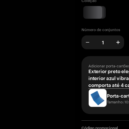
Coleção
Número de conjuntos
Adicionar porta-cartõe
Exterior preto el
interior azul vibr
comporta até 4 c
Porta-car
Tamanho: 10
Código promocional