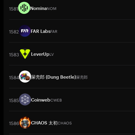
1581
NOM
Nomina
Pares de negociação
NOM
/
BTC
NOM
/
ETH
NOM
/
USDT
NOM
/
BNB
NO
1582
FAR
FAR Labs
Pares de negociação
FAR
/
BTC
FAR
/
ETH
FAR
/
USDT
FAR
/
BNB
FAR
/
XR
1583
LV
LeverUp
Pares de negociação
LV
/
BTC
LV
/
ETH
LV
/
USDT
LV
/
BNB
LV
/
XRP
LV
1584
屎壳郎
屎壳郎 (Dung Beetle)
Pares de negociação
屎壳郎
/
BTC
屎壳郎
/
ETH
屎壳郎
/
USDT
屎壳郎
/
BNB
1585
CWEB
Coinweb
Pares de negociação
CWEB
/
BTC
CWEB
/
ETH
CWEB
/
USDT
CWEB
/
BNB
1586
CHAOS
CHAOS 太初