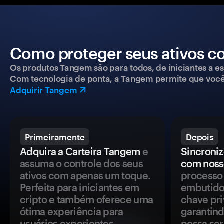
Como proteger seus ativos c
Os produtos Tangem são para todos, de iniciantes a esp
Com tecnologia de ponta, a Tangem permite que você co
Adquirir Tangem
Primeiramente
Depois
Adquira a Carteira Tangem
e
Sincroniz
assuma o controle dos seus
com noss
ativos com apenas um toque.
processo 
Perfeita para iniciantes em
embutido
cripto e também oferece uma
chave pri
ótima experiência para
garantind
usuários experientes.
possa se