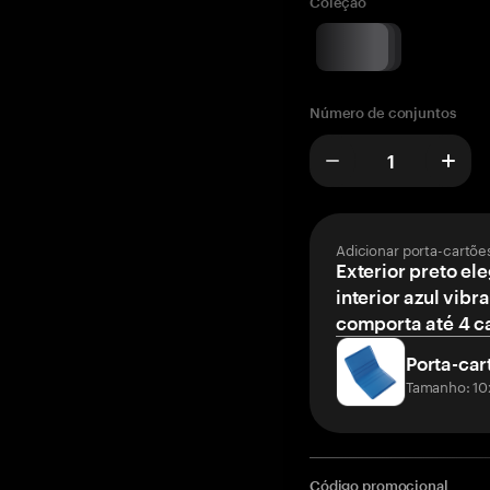
Coleção
Número de conjuntos
Adicionar porta-cartõe
Exterior preto el
interior azul vibr
comporta até 4 c
Porta-car
Tamanho: 10
Código promocional