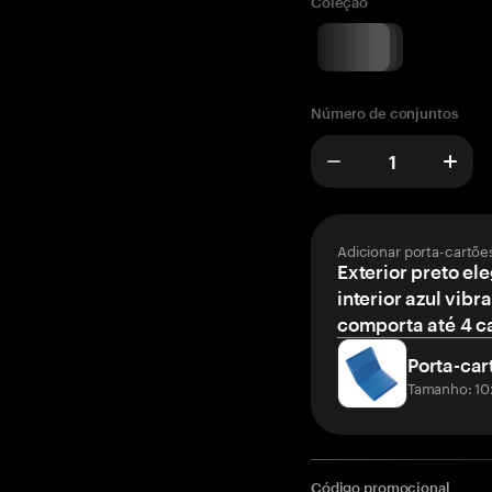
Coleção
Número de conjuntos
Adicionar porta-cartõe
Exterior preto el
interior azul vibr
comporta até 4 c
Porta-car
Tamanho: 10
Código promocional