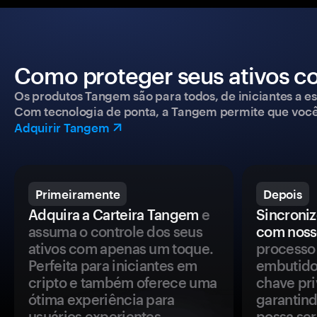
Como proteger seus ativos c
Os produtos Tangem são para todos, de iniciantes a esp
Com tecnologia de ponta, a Tangem permite que você co
Adquirir Tangem
Primeiramente
Depois
Adquira a Carteira Tangem
e
Sincroniz
assuma o controle dos seus
com noss
ativos com apenas um toque.
processo 
Perfeita para iniciantes em
embutido
cripto e também oferece uma
chave pri
ótima experiência para
garantind
usuários experientes.
possa se