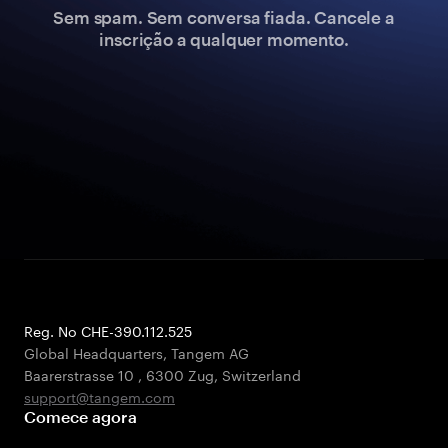
Sem spam. Sem conversa fiada. Cancele a
inscrição a qualquer momento.
Reg. No CHE-390.112.525
Global Headquarters, Tangem AG
Baarerstrasse 10
,
6300 Zug
,
Switzerland
support@tangem.com
Comece agora