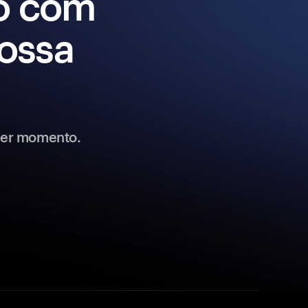
o com
nossa
uer momento.