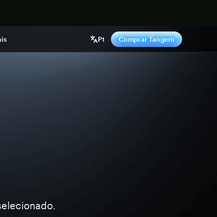
gora
is
Pt
Comprar Tangem
selecionado.