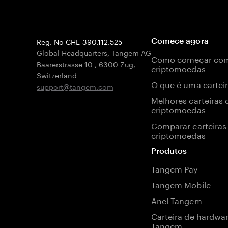
Reg. No CHE-390.112.525
Comece agora
Global Headquarters, Tangem AG
Como começar co
Baarerstrasse 10
,
6300 Zug
,
criptomoedas
Switzerland
O que é uma carteir
support@tangem.com
Melhores carteiras 
criptomoedas
Comparar carteiras
criptomoedas
Produtos
Tangem Pay
Tangem Mobile
Anel Tangem
Carteira de hardwa
Tangem