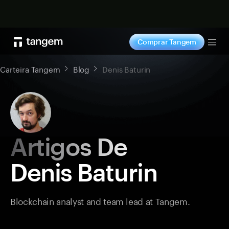
Comprar agora
Comprar Tangem
Tog
Carteira Tangem
Blog
Denis Baturin
Artigos De
Denis Baturin
Blockchain analyst and team lead at Tangem.