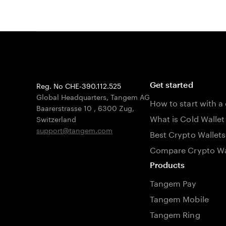
Reg. No CHE-390.112.525
Get started
Global Headquarters, Tangem AG
How to start with a
Baarerstrasse 10
,
6300 Zug
,
What is Cold Wallet
Switzerland
support@tangem.com
Best Crypto Wallets
Compare Crypto Wa
Products
Tangem Pay
Tangem Mobile
Tangem Ring