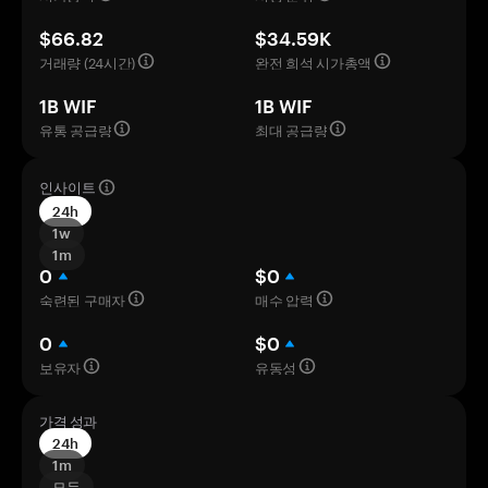
$66.82
$34.59K
거래량 (24시간)
완전 희석 시가총액
1B WIF
1B WIF
유통 공급량
최대 공급량
인사이트
24h
1w
1m
0
$0
숙련된 구매자
매수 압력
0
$0
보유자
유동성
가격 성과
24h
1m
모두