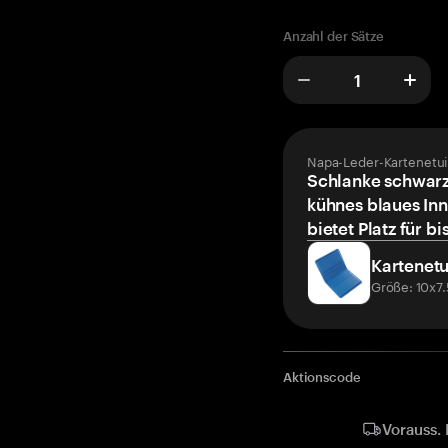
Anzahl der Sätze
Napa-Leder-Kartenetui
Schlanke schwarz
kühnes blaues Inn
bietet Platz für bi
Kartenetu
Größe: 10x7
Aktionscode
Vorauss. 