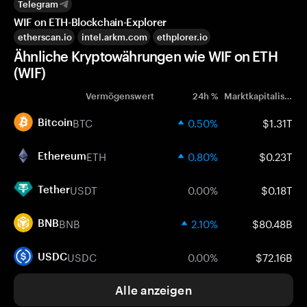
Telegram
WIF on ETH-Blockchain-Explorer
etherscan.io
intel.arkm.com
ethplorer.io
Ähnliche Kryptowährungen wie WIF on ETH
(WIF)
Vermögenswert
24h %
Marktkapitalisierung
BTC
0.50%
$1.31T
Bitcoin
ETH
0.80%
$0.23T
Ethereum
USDT
0.00%
$0.18T
Tether
BNB
2.10%
$80.48B
BNB
USDC
0.00%
$72.16B
USDC
Alle anzeigen