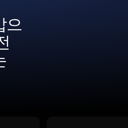
갑으
전
는