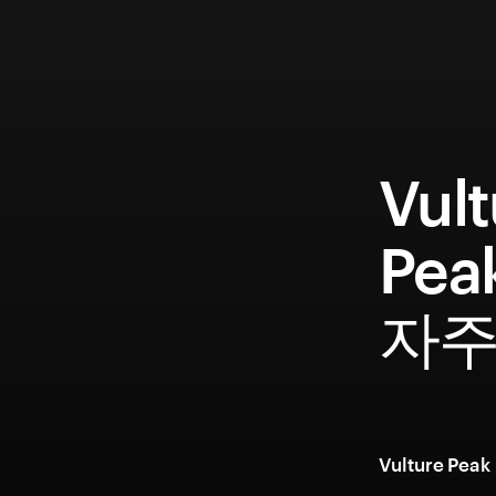
Vult
Pea
자주
Vulture P