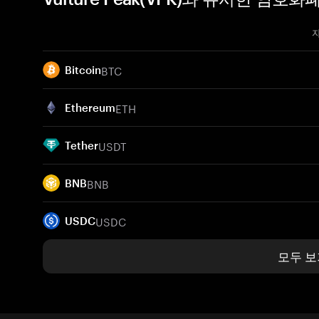
BTC
Bitcoin
ETH
Ethereum
USDT
Tether
BNB
BNB
USDC
USDC
모두 보