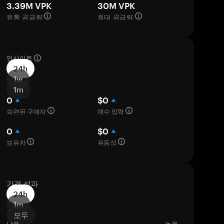
3.39M VPK
30M VPK
유통 공급량
최대 공급량
인사이트
24h
1w
1m
0
$0
숙련된 구매자
매수 압력
0
$0
보유자
유동성
가격 성과
24h
1m
모두