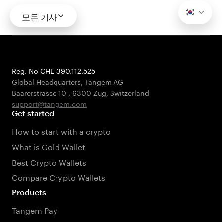
모든 기사
Reg. No CHE-390.112.525
Global Headquarters, Tangem AG
Baarerstrasse 10
,
6300 Zug
,
Switzerland
support@tangem.com
Get started
How to start with a crypto
What is Cold Wallet
Best Crypto Wallets
Compare Crypto Wallets
Products
Tangem Pay