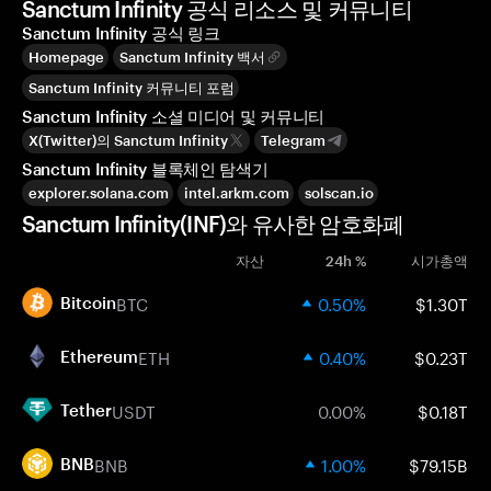
Sanctum Infinity 공식 리소스 및 커뮤니티
Sanctum Infinity 공식 링크
Homepage
Sanctum Infinity 백서
Sanctum Infinity 커뮤니티 포럼
Sanctum Infinity 소셜 미디어 및 커뮤니티
X(Twitter)의 Sanctum Infinity
Telegram
Sanctum Infinity 블록체인 탐색기
explorer.solana.com
intel.arkm.com
solscan.io
Sanctum Infinity(INF)와 유사한 암호화폐
자산
24h %
시가총액
BTC
0.50%
$1.30T
Bitcoin
ETH
0.40%
$0.23T
Ethereum
USDT
0.00%
$0.18T
Tether
BNB
1.00%
$79.15B
BNB