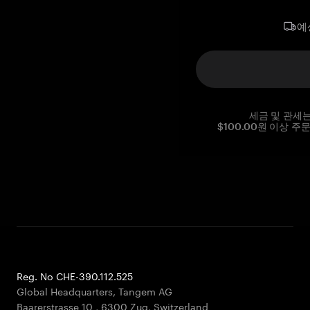
예
세금 및 관세
$100.00원 이상 주
Reg. No CHE-390.112.525
Global Headquarters, Tangem AG
Baarerstrasse 10
,
6300 Zug
,
Switzerland