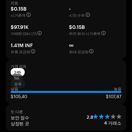
지표
$0.15B
-
시가총액
시장 순위
$97.91K
$0.15B
거래량 (24시간)
완전 희석 시가총액
1.41M INF
∞
유통 공급량
최대 공급량
가격 성과
24h
1m
모두
낮음
높음
$105,40
$107,87
또 다른
보안 점수
2.8
상장된 곳
4
거래소