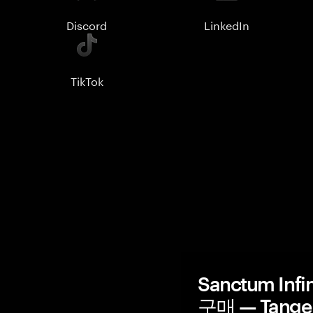
Discord
LinkedIn
TikTok
Sanctum In
구매 — Tang