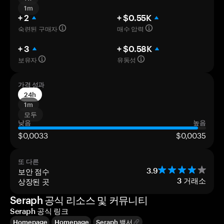
1m
+ 2
+ $0.55K
숙련된 구매자
매수 압력
+ 3
+ $0.58K
보유자
유동성
가격 성과
24h
1m
모두
낮음
높음
$0,0033
$0,0035
또 다른
보안 점수
3.9
상장된 곳
3
거래소
Seraph 공식 리소스 및 커뮤니티
Seraph 공식 링크
Homepage
Homepage
Seraph 백서