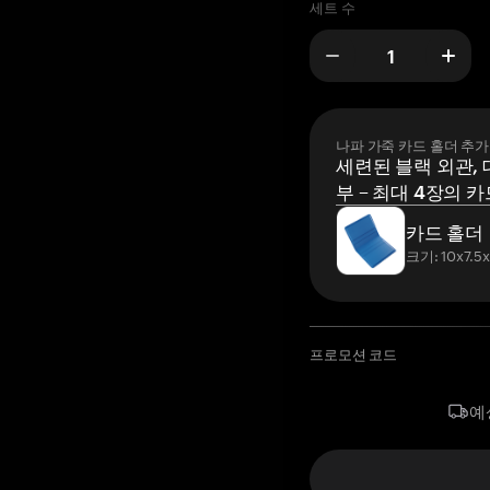
세트 수
나파 가죽 카드 홀더 추가
세련된 블랙 외관, 
부 – 최대 4장의 카
카드 홀더
크기: 10x7.5
프로모션 코드
예