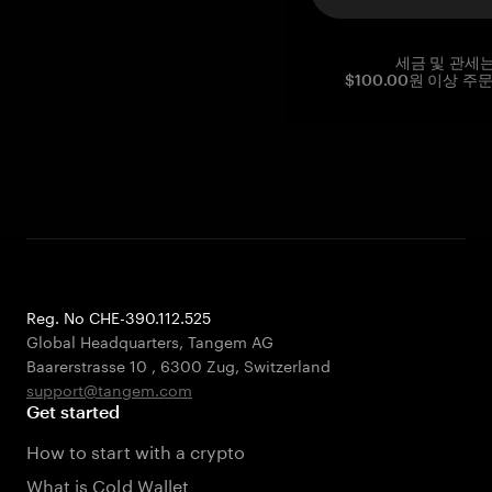
세금 및 관세
$100.00원 이상 주
Reg. No CHE-390.112.525
Global Headquarters, Tangem AG
Baarerstrasse 10
,
6300 Zug
,
Switzerland
support@tangem.com
Get started
How to start with a crypto
What is Cold Wallet