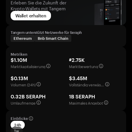
Erleben Sie die Zukunft der
Krypto-Wallets mit Tangem
Wallet erhalten
Tangem unterstützt Netzwerke für Seraph
Ethereum
Bnb Smart Chain
Metriken
$1.10M
#2.75K
Marktkapitalisierung
Marktbewertung
$0.13M
$3.45M
Volumen (24h)
Vollständig verwässerte Bewertung
0.32B SERAPH
1B SERAPH
Umlaufmenge
Maximales Angebot
Einblicke
24h
1w