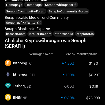
Homepage
Homepage
Seraph-Whitepaper
Seraph-Community-Forum
Seraph-Community-Forum
Seraph-soziale Medien und Community
Seraph auf X (Twitter)
Seraph-Blockchain-Explorer
bscscan.com
intel.arkm.com
etherscan.io
ethplorer.io
Ähnliche Kryptowährungen wie Seraph
(SERAPH)
Vermögenswert
24h %
Marktkapitalisierung
BTC
1.20%
$1.30T
Bitcoin
ETH
1.10%
$0.23T
Ethereum
USDT
0.00%
$0.18T
Tether
BNB
0.30%
$78.99B
BNB