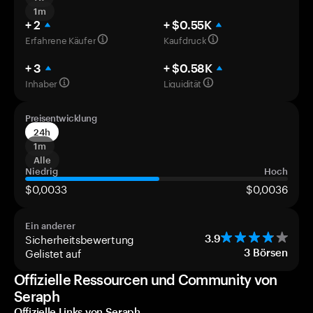
1m
+ 2
+ $0.55K
Erfahrene Käufer
Kaufdruck
+ 3
+ $0.58K
Inhaber
Liquidität
Preisentwicklung
24h
1m
Alle
Niedrig
Hoch
$0,0033
$0,0036
Ein anderer
Sicherheitsbewertung
3.9
Gelistet auf
3
Börsen
Offizielle Ressourcen und Community von
Seraph
Offizielle Links von Seraph