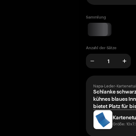
Sammlung
Anzahl der Sätze
Napa-Leder-Kartenetui
Schlanke schwarz
kühnes blaues Inn
bietet Platz für bi
Kartenetu
Größe: 10x7