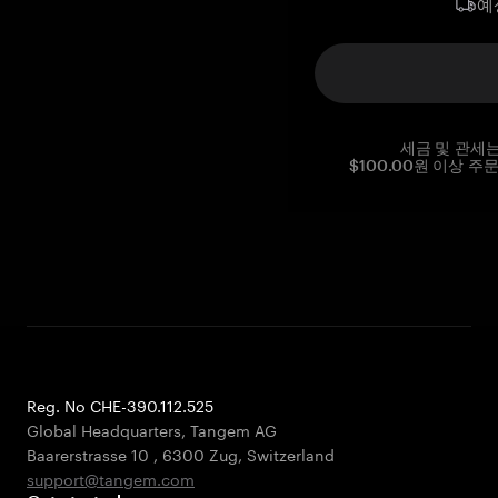
예
세금 및 관세
$100.00원 이상 주
Reg. No CHE-390.112.525
Global Headquarters, Tangem AG
Baarerstrasse 10
,
6300 Zug
,
Switzerland
support@tangem.com