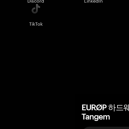
Discord
LinkedIn
TikTok
EURØP 하드
Tangem