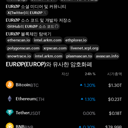
EURØP 소셜 미디어 및 커뮤니티
X(Twitter)의 EURØP
EURØP 소스 코드 및 개발자 저장소
GitHub의 EURØP 소스 코드
EURØP 블록체인 탐색기
etherscan.io
intel.arkm.com
ethplorer.io
polygonscan.com
xrpscan.com
livenet.xrpl.org
snowtrace.io
intel.arkm.com
plasmascan.to
avascan.info
EURØP(EUROP)와 유사한 암호화폐
자산
24h %
시가총액
BTC
1.20%
$1.30T
Bitcoin
ETH
1.10%
$0.23T
Ethereum
USDT
0.00%
$0.18T
Tether
BNB
0.30%
$78.99B
BNB