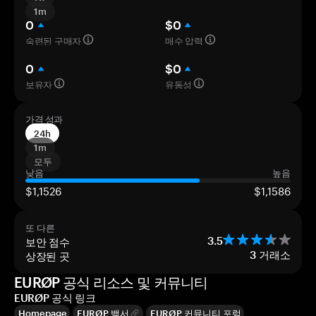
1m
0
$0
숙련된 구매자
매수 압력
0
$0
보유자
유동성
가격 성과
24h
1m
모두
낮음
높음
$1,1526
$1,1586
또 다른
보안 점수
3.5
상장된 곳
3
거래소
EURØP 공식 리소스 및 커뮤니티
EURØP 공식 링크
Homepage
EURØP 백서
EURØP 커뮤니티 포럼