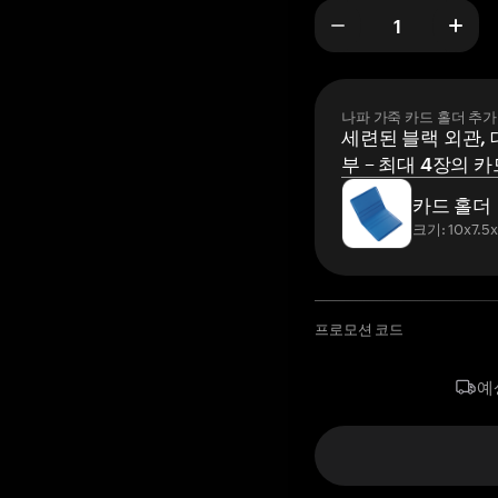
나파 가죽 카드 홀더 추가
세련된 블랙 외관, 
부 – 최대 4장의 카
카드 홀더
크기: 10x7.5
프로모션 코드
예