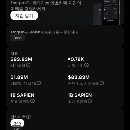
Tangem과 함께하는 암호화폐 지갑의
미래를 경험하세요
지갑 받기
Tangem은 Sapien 네트워크를 지원합니다
Base
지표
$83.83M
#0.78K
시가총액
시장 순위
$1.89M
$83.83M
거래량 (24시간)
완전 희석 시가총액
1B SAPIEN
1B SAPIEN
유통 공급량
최대 공급량
인사이트
24h
1w