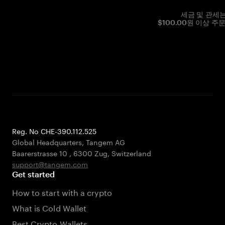
세금 및 관세
$100.00원 이상 주
Reg. No CHE-390.112.525
Global Headquarters, Tangem AG
Baarerstrasse 10
,
6300 Zug
,
Switzerland
support@tangem.com
Get started
How to start with a crypto
What is Cold Wallet
Best Crypto Wallets