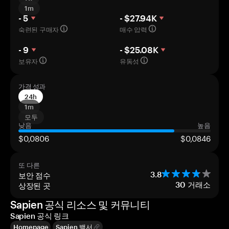
1m
- 5
- $27.94K
숙련된 구매자
매수 압력
- 9
- $25.08K
보유자
유동성
가격 성과
24h
1m
모두
낮음
높음
$0,0806
$0,0846
또 다른
보안 점수
3.8
상장된 곳
30
거래소
Sapien 공식 리소스 및 커뮤니티
Sapien 공식 링크
Homepage
Sapien 백서