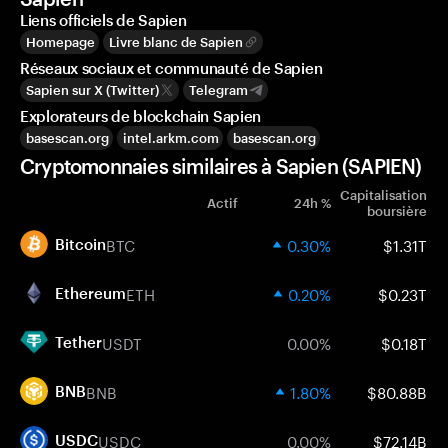
Liens officiels de Sapien
Homepage
Livre blanc de Sapien
Réseaux sociaux et communauté de Sapien
Sapien sur X (Twitter)
Telegram
Explorateurs de blockchain Sapien
basescan.org
intel.arkm.com
basescan.org
Cryptomonnaies similaires à Sapien (SAPIEN)
Capitalisation
Actif
24h %
boursière
BTC
0.30%
$1.31T
Bitcoin
ETH
0.20%
$0.23T
Ethereum
USDT
0.00%
$0.18T
Tether
BNB
1.80%
$80.88B
BNB
USDC
0.00%
$72.14B
USDC