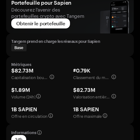
Portefeuille pour Sapien
Découvrez l'avenir des
portefeuilles crypto avec Tangem
Obtenir le portefeuille
Tangem prend en charge les réseaux pour Sapien
Base
Métriques
$82.73M
#0.79K
Capitalisation boursière
Classement du marché
$1.89M
$82.73M
Volume (24h)
Valorisation entièrement diluée
1B SAPIEN
1B SAPIEN
Offre en circulation
Offre maximale
Informations
24h