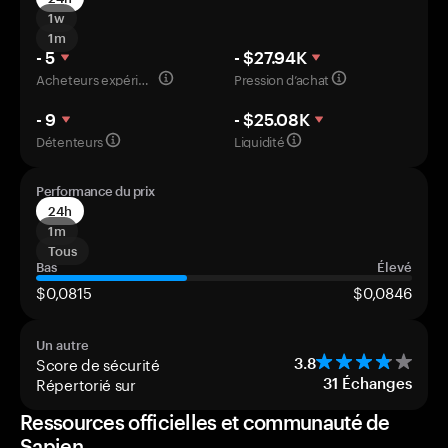
1w
1m
- 5
- $27.94K
Acheteurs expérimentés
Pression d’achat
- 9
- $25.08K
Détenteurs
Liquidité
Performance du prix
24h
1m
Tous
Bas
Élevé
$0,0815
$0,0846
Un autre
Score de sécurité
3.8
Répertorié sur
31
Échanges
Ressources officielles et communauté de
Sapien