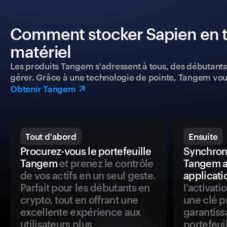
Comment stocker Sapien en to
matériel
Les produits Tangem s'adressent à tous, des débutants a
gérer. Grâce à une technologie de pointe, Tangem vou
Obtenir Tangem
Tout d'abord
Ensuite
Procurez-vous le portefeuille
Synchroni
Tangem
et prenez le contrôle
Tangem a
de vos actifs en un seul geste.
applicati
Parfait pour les débutants en
l’activat
crypto, tout en offrant une
une clé p
excellente expérience aux
garantiss
utilisateurs plus
portefeuil