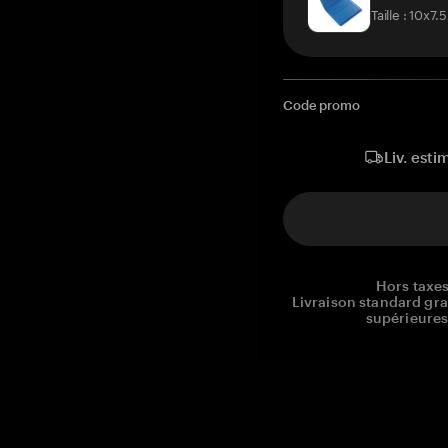
Taille : 10x7
Code promo
Liv. esti
Hors taxes
Livraison standard gr
supérieures