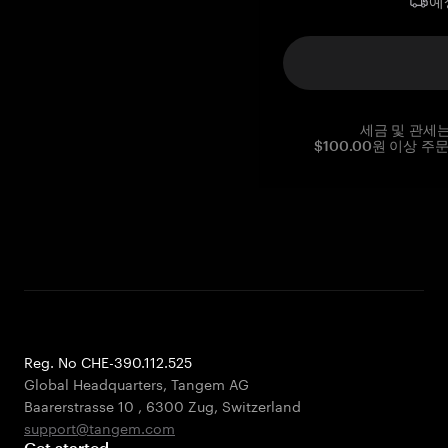
예
세금 및 관세
$100.00원 이상 주
Reg. No CHE-390.112.525
Global Headquarters, Tangem AG
Baarerstrasse 10
,
6300 Zug
,
Switzerland
support@tangem.com
Get started