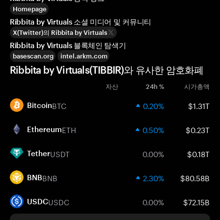
Homepage
Ribbita by Virtuals 소셜 미디어 및 커뮤니티
X(Twitter)의 Ribbita by Virtuals
Ribbita by Virtuals 블록체인 탐색기
basescan.org
intel.arkm.com
Ribbita by Virtuals(TIBBIR)와 유사한 암호화폐
자산
24h %
시가총액
BTC
0.20%
$1.31T
Bitcoin
ETH
0.50%
$0.23T
Ethereum
USDT
0.00%
$0.18T
Tether
BNB
2.30%
$80.58B
BNB
USDC
0.00%
$72.15B
USDC