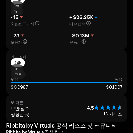
1w
1m
- 15
+ $26.35K
숙련된 구매자
매수 압력
- 23
- $0.13M
보유자
유동성
가격 성과
24h
1m
모두
낮음
높음
$0,0987
$0,1007
또 다른
보안 점수
4.5
상장된 곳
13
거래소
Ribbita by Virtuals 공식 리소스 및 커뮤니티
Ribbita by Virtuals 공식 링크