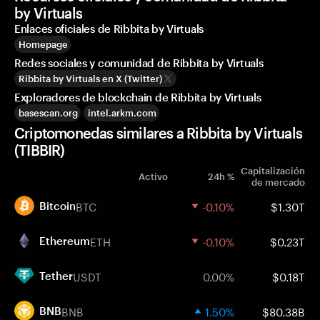
by Virtuals
Enlaces oficiales de Ribbita by Virtuals
Homepage
Redes sociales y comunidad de Ribbita by Virtuals
Ribbita by Virtuals en X (Twitter)
Exploradores de blockchain de Ribbita by Virtuals
basescan.org
intel.arkm.com
Criptomonedas similares a Ribbita by Virtuals
(TIBBIR)
Capitalización
Activo
24h %
de mercado
BTC
-0.10%
$1.30T
Bitcoin
ETH
-0.10%
$0.23T
Ethereum
USDT
0.00%
$0.18T
Tether
BNB
1.50%
$80.38B
BNB