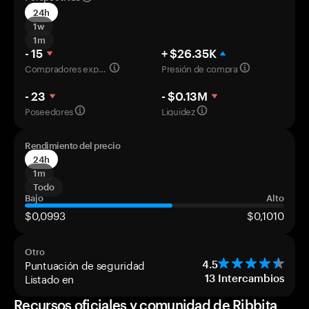
24h
1w
1m
- 15
+ $26.35K
Compradores experimentados
Presión de compra
- 23
- $0.13M
Poseedores
Liquidez
Rendimiento del precio
24h
1m
Todo
Bajo
Alto
$0,0993
$0,1010
Otro
Puntuación de seguridad
4.5
Listado en
13
Intercambios
Recursos oficiales y comunidad de Ribbita