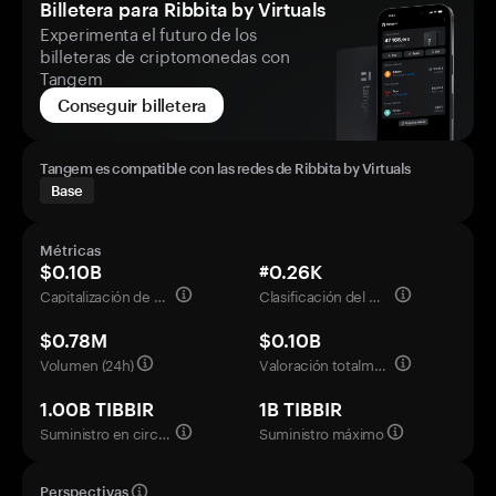
Billetera para Ribbita by Virtuals
Experimenta el futuro de los
billeteras de criptomonedas con
Tangem
Conseguir billetera
Tangem es compatible con las redes de Ribbita by Virtuals
Base
Métricas
$0.10B
#0.26K
Capitalización de mercado
Clasificación del mercado
$0.78M
$0.10B
Volumen (24h)
Valoración totalmente diluida
1.00B TIBBIR
1B TIBBIR
Suministro en circulación
Suministro máximo
Perspectivas