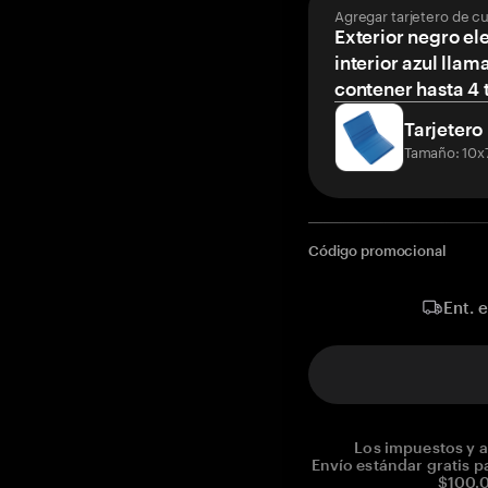
Agregar tarjetero de c
Exterior negro el
interior azul llam
contener hasta 4 t
Tarjetero
Tamaño: 10x
Código promocional
Ent. 
Los impuestos y a
Envío estándar gratis p
$100.0