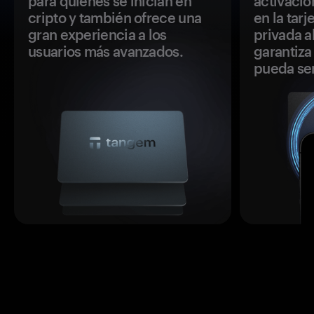
para quienes se inician en
activació
cripto y también ofrece una
en la tar
gran experiencia a los
privada a
usuarios más avanzados.
garantiza 
pueda se