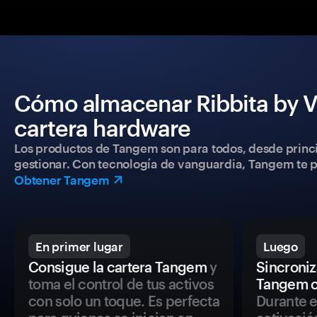
Cómo almacenar Ribbita by Vi
cartera hardware
Los productos de Tangem son para todos, desde princip
gestionar. Con tecnología de vanguardia, Tangem te pe
Obtener Tangem
En primer lugar
Luego
Consigue la cartera Tangem
y
Sincroniza
toma el control de tus activos
Tangem c
con solo un toque. Es perfecta
Durante e