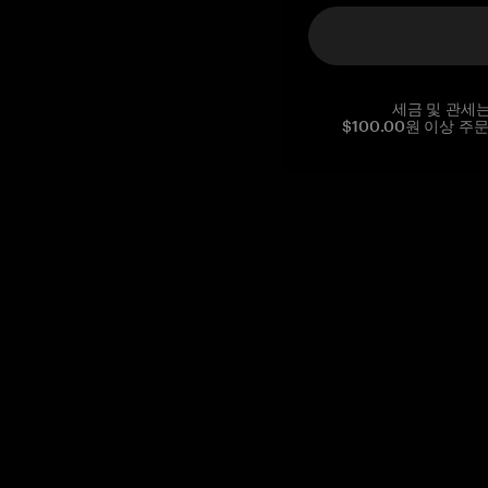
세금 및 관세
$100.00원 이상 주
Reg. No CHE-390.112.525
Global Headquarters, Tangem AG
Baarerstrasse 10
,
6300 Zug
,
Switzerland
support@tangem.com
이메일을 제공함으로써
개인정보 처리방침
을 읽고 이해했음을
확인합니다.
Get started