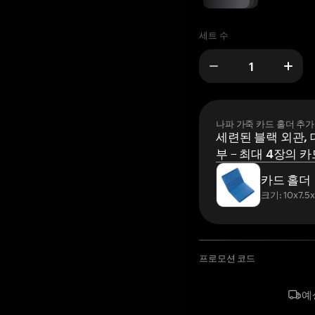
세트 수
나파 가죽 카드 홀더 추가
세련된 블랙 외관, 
부 – 최대 4장의 카
카드 홀더
크기: 10x7.5
프로모션 코드
예