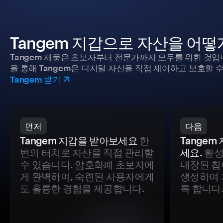
Tangem 지갑으로 자산을 어
Tangem 제품은 초보자부터 전문가까지 모두를 위한 것입
을 통해 Tangem은 디지털 자산을 직접 제어하고 보호할 수
Tangem 받기
먼저
다음
Tangem 지갑을 받아보세요
한
Tange
번의 터치로 자산을 직접 관리할
세요.
활성
수 있습니다. 암호화폐 초보자에
내장된 칩
게 완벽하며, 숙련된 사용자에게
생성하여 
도 훌륭한 경험을 제공합니다.
록 합니다