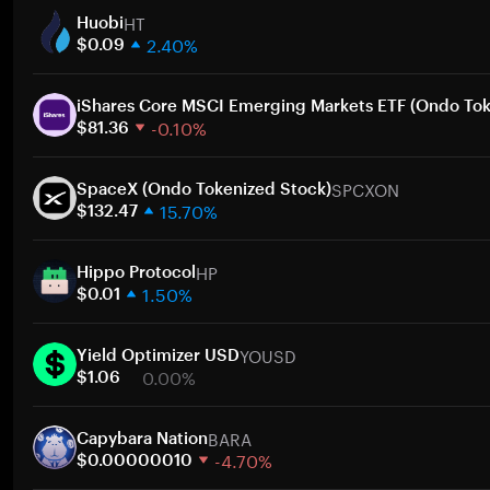
HT
Huobi
2.40%
$0.09
1주
30일
iShares Core MSCI Emerging Markets ETF (Ondo Tok
-0.10%
시가총액
$81.36
1주
SPCXON
30일
SpaceX (Ondo Tokenized Stock)
15.70%
시가총액
$132.47
1주
HP
30일
Hippo Protocol
1.50%
시가총액
$0.01
1주
YOUSD
30일
Yield Optimizer USD
0.00%
시가총액
$1.06
1주
BARA
30일
Capybara Nation
-4.70%
시가총액
$0.00000010