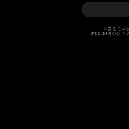
세금 및 관세
$100.00원 이상 주
Reg. No CHE-390.112.525
Global Headquarters, Tangem AG
Baarerstrasse 10
,
6300 Zug
,
Switzerland
support@tangem.com
이메일을 제공함으로써
개인정보 처리방침
을 읽고 이해했음을
확인합니다.
Get started