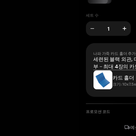
세트 수
나파 가죽 카드 홀더 추가
세련된 블랙 외관, 
부 – 최대 4장의 카
카드 홀더
크기: 10x7.5
프로모션 코드
예