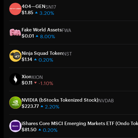
SN17
404—GEN
3.20%
$1.85
1주
FWA
30일
Fake World Assets
8.00%
시가총액
$0.01
1주
NST
30일
Ninja Squad Token
0.20%
시가총액
$1.14
1주
XION
30일
Xion
-1.10%
시가총액
$0.11
1주
NVDAB
30일
NVIDIA (bStocks Tokenized Stock)
2.20%
시가총액
$223.77
1주
30일
iShares Core MSCI Emerging Markets ETF (Ondo Tok
0.20%
시가총액
$81.50