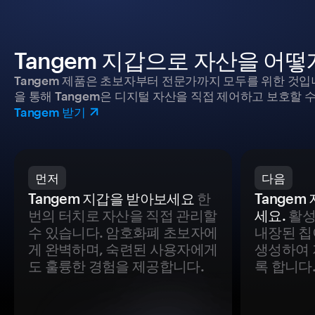
Tangem 지갑으로 자산을 어
Tangem 제품은 초보자부터 전문가까지 모두를 위한 것입
을 통해 Tangem은 디지털 자산을 직접 제어하고 보호할 수
Tangem 받기
먼저
다음
Tangem 지갑을 받아보세요
한
Tange
번의 터치로 자산을 직접 관리할
세요.
활성
수 있습니다. 암호화폐 초보자에
내장된 칩
게 완벽하며, 숙련된 사용자에게
생성하여 
도 훌륭한 경험을 제공합니다.
록 합니다