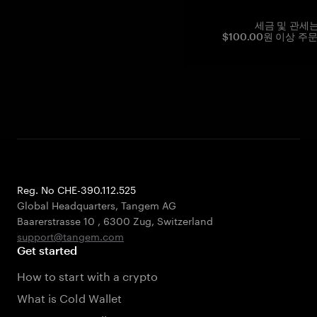
세금 및 관세
$100.00원 이상 주
Reg. No CHE-390.112.525
Global Headquarters, Tangem AG
Baarerstrasse 10
,
6300 Zug
,
Switzerland
support@tangem.com
Get started
How to start with a crypto
What is Cold Wallet