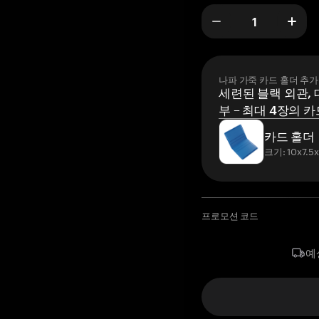
나파 가죽 카드 홀더 추가
세련된 블랙 외관, 
부 – 최대 4장의 카
카드 홀더
크기: 10x7.5
프로모션 코드
예