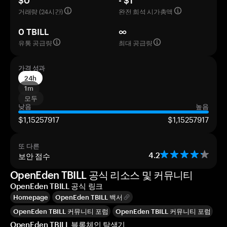
$0
- $1
거래량 (24시간)
완전 희석 시가총액
0 TBILL
∞
유통 공급량
최대 공급량
가격 성과
24h
1m
모두
낮음
높음
$1,15257917
$1,15257917
또 다른
보안 점수
4.2
OpenEden TBILL 공식 리소스 및 커뮤니티
OpenEden TBILL 공식 링크
Homepage
OpenEden TBILL 백서
OpenEden TBILL 커뮤니티 포럼
OpenEden TBILL 커뮤니티 포럼
OpenEden TBILL 블록체인 탐색기