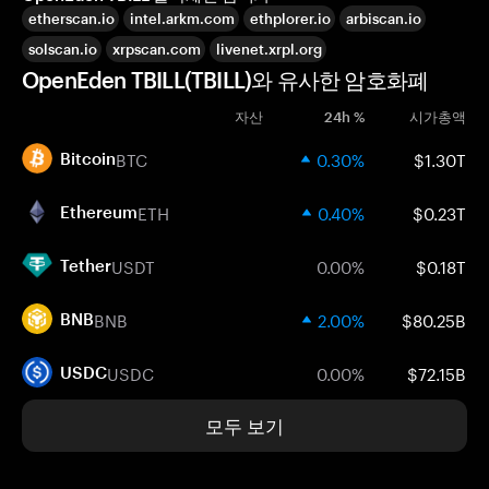
etherscan.io
intel.arkm.com
ethplorer.io
arbiscan.io
solscan.io
xrpscan.com
livenet.xrpl.org
OpenEden TBILL(TBILL)와 유사한 암호화폐
자산
24h %
시가총액
BTC
0.30%
$1.30T
Bitcoin
ETH
0.40%
$0.23T
Ethereum
USDT
0.00%
$0.18T
Tether
BNB
2.00%
$80.25B
BNB
USDC
0.00%
$72.15B
USDC
모두 보기