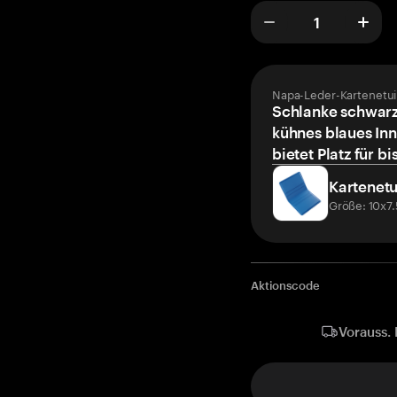
Napa-Leder-Kartenetui
Schlanke schwarz
kühnes blaues Inn
bietet Platz für bi
Kartenetu
Größe: 10x7
Aktionscode
Vorauss. 