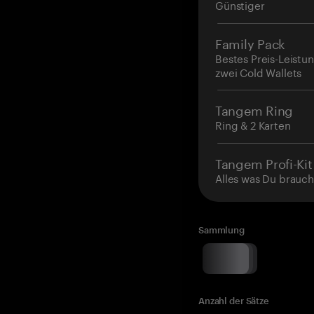
Günstiger
Family Pack
Bestes Preis-Leistun
zwei Cold Wallets
Tangem Ring
Ring & 2 Karten
Tangem Profi-Kit
Alles was Du brauch
Sammlung
Anzahl der Sätze