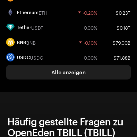
ETH
-0.20%
$0.23T
Ethereum
USDT
0.00%
$0.18T
Tether
BNB
-0.10%
$79.00B
BNB
USDC
0.00%
$71.88B
USDC
Alle anzeigen
Häufig gestellte Fragen zu
OpenEden TBILL (TBILL)