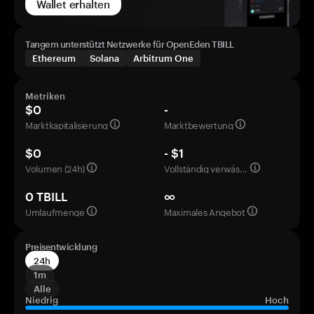
Wallet erhalten
Tangem unterstützt Netzwerke für OpenEden TBILL
Ethereum
Solana
Arbitrum One
Metriken
$0
-
Marktkapitalisierung
Marktbewertung
$0
- $1
Volumen (24h)
Vollständig verwässerte Bewertung
0 TBILL
∞
Umlaufmenge
Maximales Angebot
Preisentwicklung
24h
1m
Alle
Niedrig
Hoch