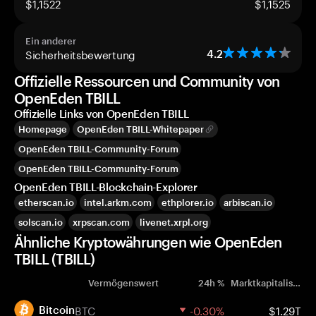
$1,1522
$1,1525
Ein anderer
Sicherheitsbewertung
4.2
Offizielle Ressourcen und Community von
OpenEden TBILL
Offizielle Links von OpenEden TBILL
Homepage
OpenEden TBILL-Whitepaper
OpenEden TBILL-Community-Forum
OpenEden TBILL-Community-Forum
OpenEden TBILL-Blockchain-Explorer
etherscan.io
intel.arkm.com
ethplorer.io
arbiscan.io
solscan.io
xrpscan.com
livenet.xrpl.org
Ähnliche Kryptowährungen wie OpenEden
TBILL (TBILL)
Vermögenswert
24h %
Marktkapitalisierung
BTC
-0.30%
$1.29T
Bitcoin