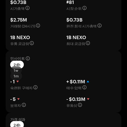
$0.73B
#81
시가총액
시장 순위
$2.75M
$0.73B
거래량 (24시간)
완전 희석 시가총액
1B NEXO
1B NEXO
유통 공급량
최대 공급량
인사이트
24h
1w
1m
- 1
+ $0.11M
숙련된 구매자
매수 압력
- 5
- $0.13M
보유자
유동성
가격 성과
24h