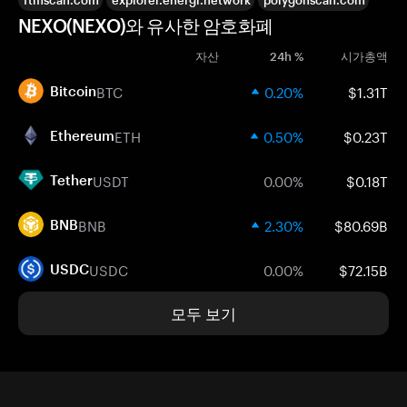
ftmscan.com
explorer.energi.network
polygonscan.com
NEXO(NEXO)와 유사한 암호화폐
자산
24h %
시가총액
BTC
0.20%
$1.31T
Bitcoin
ETH
0.50%
$0.23T
Ethereum
USDT
0.00%
$0.18T
Tether
BNB
2.30%
$80.69B
BNB
USDC
0.00%
$72.15B
USDC
모두 보기