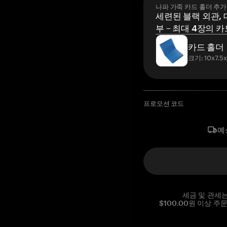
나파 가죽 카드 홀더 추가
세련된 블랙 외관, 
부 – 최대 4장의 카
카드 홀더
크기: 10x7.5
프로모션 코드
예
세금 및 관세
$100.00원 이상 주