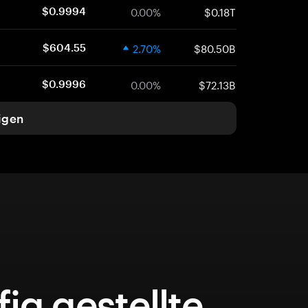
0.00%
$0.18T
$0.9994
2.70%
$80.50B
$604.55
0.00%
$72.13B
$0.9996
igen
ig gestellte