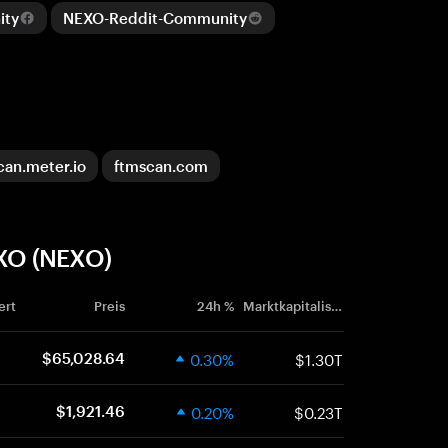
ity
NEXO-Reddit-Community
can.meter.io
ftmscan.com
XO (NEXO)
ert
Preis
24h %
Marktkapitalisierung
0.30%
$1.30T
$65,028.64
0.20%
$0.23T
$1,921.46