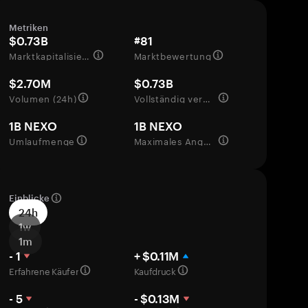
Metriken
$0.73B
#81
Marktkapitalisierung
Marktbewertung
$2.70M
$0.73B
Volumen (24h)
Vollständig verwässerte Bewertung
1B NEXO
1B NEXO
Umlaufmenge
Maximales Angebot
Einblicke
24h
1w
1m
- 1
+ $0.11M
Erfahrene Käufer
Kaufdruck
- 5
- $0.13M