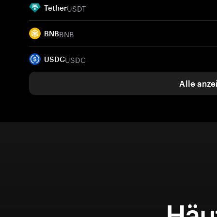
USDT
Tether
BNB
BNB
USDC
USDC
Alle anze
Häuf