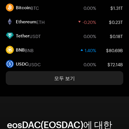
BTC
0.00%
$1.31T
Bitcoin
ETH
-0.20%
$0.23T
Ethereum
USDT
0.00%
$0.18T
Tether
BNB
1.40%
$80.69B
BNB
USDC
0.00%
$72.14B
USDC
모두 보기
eosDAC(EOSDAC)에 대한