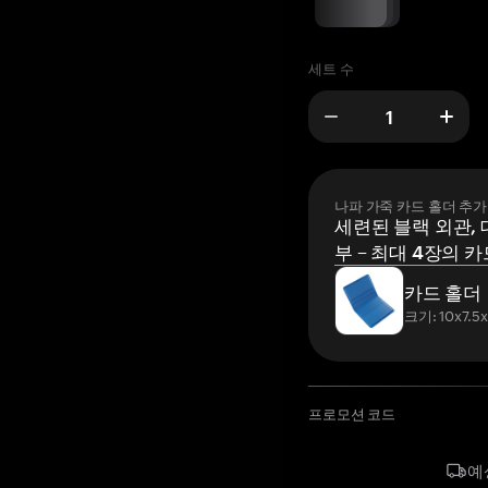
세트 수
나파 가죽 카드 홀더 추가
세련된 블랙 외관, 
부 – 최대 4장의 카
카드 홀더
크기: 10x7.5
프로모션 코드
예