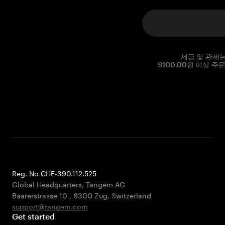
세금 및 관세
$100.00원 이상 주
Reg. No CHE-390.112.525
Global Headquarters, Tangem AG
Baarerstrasse 10
,
6300 Zug
,
Switzerland
support@tangem.com
Get started