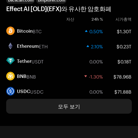
bscscan.com
binplorer.com
Effect AI [OLD](EFX)와 유사한 암호화폐
자산
24h %
시가총액
BTC
0.50%
$1.30T
Bitcoin
ETH
2.10%
$0.23T
Ethereum
USDT
0.00%
$0.18T
Tether
BNB
-1.30%
$78.96B
BNB
USDC
0.00%
$71.88B
USDC
모두 보기