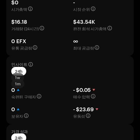
$0
-
시가총액
시장 순위
$16.18
$43.54K
거래량 (24시간)
완전 희석 시가총액
0 EFX
∞
유통 공급량
최대 공급량
인사이트
24h
1w
1m
0
- $0.05
숙련된 구매자
매수 압력
0
- $23.69
보유자
유동성
가격 성과
24h