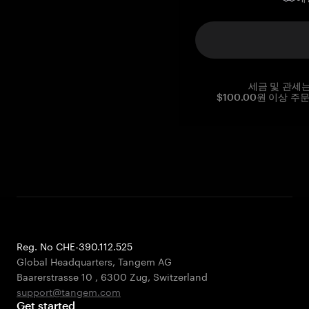
세금 및 관세
$100.00원 이상 주
Reg. No CHE-390.112.525
Global Headquarters, Tangem AG
Baarerstrasse 10
,
6300 Zug
,
Switzerland
support@tangem.com
Get started