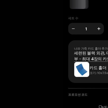
세트 수
나파 가죽 카드 홀더 추가
세련된 블랙 외관, 
부 – 최대 4장의 카
카드 홀더
크기: 10x7.5
프로모션 코드
예