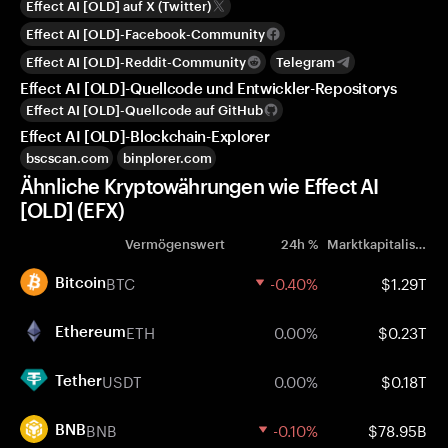
Effect AI [OLD] auf X (Twitter)
Effect AI [OLD]-Facebook-Community
Effect AI [OLD]-Reddit-Community
Telegram
Effect AI [OLD]-Quellcode und Entwickler-Repositorys
Effect AI [OLD]-Quellcode auf GitHub
Effect AI [OLD]-Blockchain-Explorer
bscscan.com
binplorer.com
Ähnliche Kryptowährungen wie Effect AI
[OLD] (EFX)
Vermögenswert
24h %
Marktkapitalisierung
BTC
-0.40%
$1.29T
Bitcoin
ETH
0.00%
$0.23T
Ethereum
USDT
0.00%
$0.18T
Tether
BNB
-0.10%
$78.95B
BNB