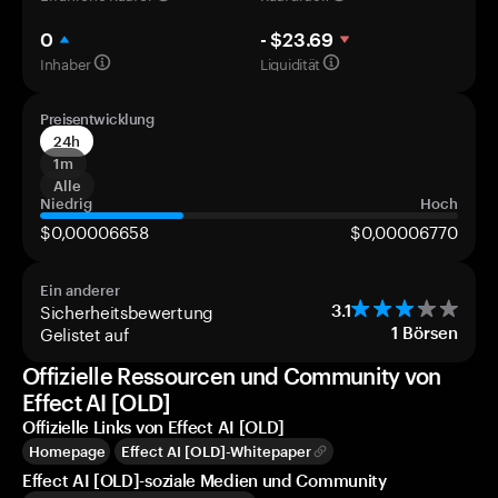
0
- $23.69
Inhaber
Liquidität
Preisentwicklung
24h
1m
Alle
Niedrig
Hoch
$0,00006658
$0,00006770
Ein anderer
Sicherheitsbewertung
3.1
Gelistet auf
1
Börsen
Offizielle Ressourcen und Community von
Effect AI [OLD]
Offizielle Links von Effect AI [OLD]
Homepage
Effect AI [OLD]-Whitepaper
Effect AI [OLD]-soziale Medien und Community