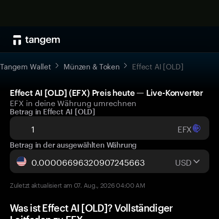
Tangem Wallet
Münzen & Token
Effect AI [OLD]
Effect AI [OLD] (EFX) Preis heute — Live-Konverter
EFX in deine Währung umrechnen
Betrag in Effect AI [OLD]
EFX
Betrag in der ausgewählten Währung
USD
Zuletzt aktualisiert am 07. Aug., 2026 04:00 AM
Was ist Effect AI [OLD]? Vollständiger