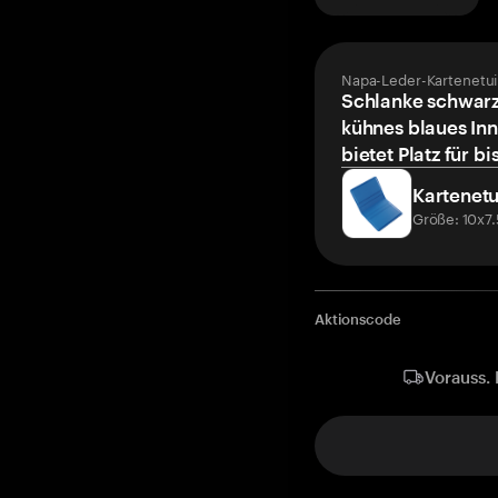
Napa-Leder-Kartenetui
Schlanke schwarz
kühnes blaues Inn
bietet Platz für bi
Kartenetu
Größe: 10x7
Aktionscode
Vorauss. 