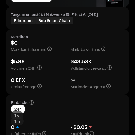
Tangem unterstützt Netzwerke für Effect AI [OLD]
Ethereum
Bnb Smart Chain
Metriken
$0
-
Marktkapitalisierung
Marktbewertung
$5.98
$43.53K
Volumen (24h)
Vollständig verwässerte Bewertung
0 EFX
∞
Umlaufmenge
Maximales Angebot
Einblicke
24h
1w
1m
0
- $0.05
Erfahrene Käufer
Kaufdruck