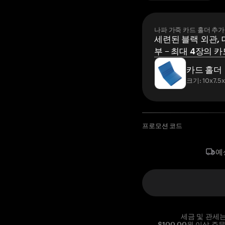
나파 가죽 카드 홀더 추가
세련된 블랙 외관, 
부 – 최대 4장의 카
카드 홀더
크기: 10x7.5
프로모션 코드
예
세금 및 관세
$100.00원 이상 주