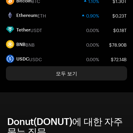
BTC
1.10%
$1.30T
Bitcoin
ETH
0.90%
$0.23T
Ethereum
USDT
0.00%
$0.18T
Tether
BNB
0.00%
$78.90B
BNB
USDC
0.00%
$72.14B
USDC
모두 보기
Donut(DONUT)에 대한 자주
묻는 질문