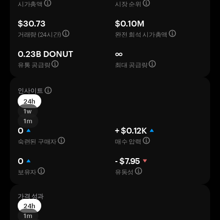
시가총액
시장 순위
$30.73
$0.10M
거래량 (24시간)
완전 희석 시가총액
0.23B DONUT
∞
유통 공급량
최대 공급량
인사이트
24h
1w
1m
0
+ $0.12K
숙련된 구매자
매수 압력
0
- $7.95
보유자
유동성
가격 성과
24h
1m