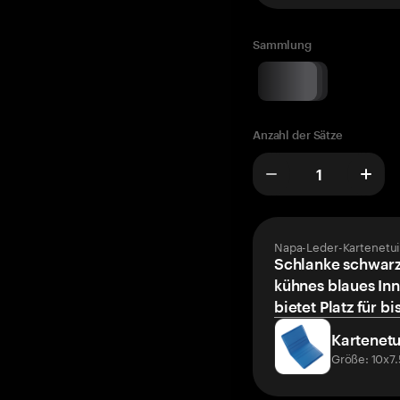
Sammlung
Anzahl der Sätze
Napa-Leder-Kartenetui
Schlanke schwarz
kühnes blaues Inn
bietet Platz für bi
Kartenetu
Größe: 10x7