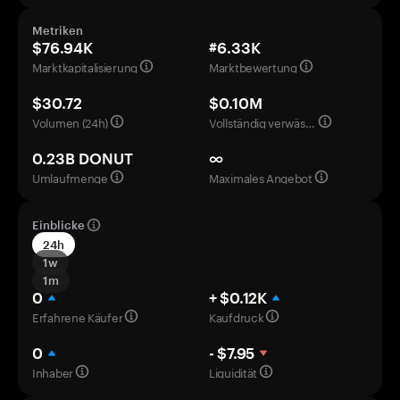
Metriken
$76.94K
#6.33K
Marktkapitalisierung
Marktbewertung
$30.72
$0.10M
Volumen (24h)
Vollständig verwässerte Bewertung
0.23B DONUT
∞
Umlaufmenge
Maximales Angebot
Einblicke
24h
1w
1m
0
+ $0.12K
Erfahrene Käufer
Kaufdruck
0
- $7.95
Inhaber
Liquidität