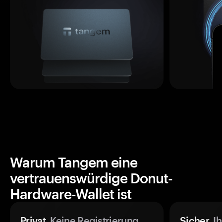
Warum Tangem eine
vertrauenswürdige Donut-
Hardware-Wallet ist
Privat.
Keine Registrierung
Sicher.
Ih