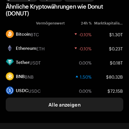
Ähnliche Kryptowährungen wie Donut
(DONUT)
Vermögenswert
24h %
Marktkapitalisierung
BTC
-0.10%
$1.30T
Bitcoin
ETH
-0.10%
$0.23T
Ethereum
USDT
0.00%
$0.18T
Tether
BNB
1.50%
$80.32B
BNB
USDC
0.00%
$72.15B
USDC
Alle anzeigen