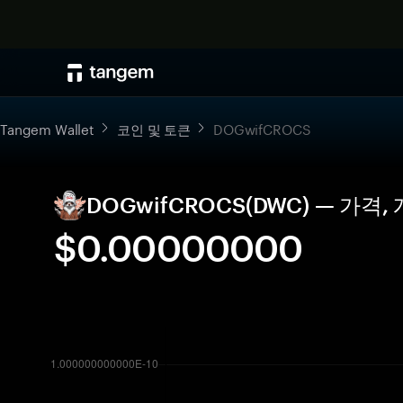
Tangem Wallet
코인 및 토큰
DOGwifCROCS
DOGwifCROCS(DWC) — 가격
$0.00000000