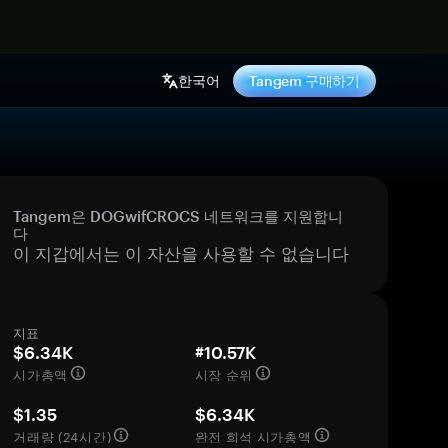
기
한국어
Tangem 구매하기
Tangem은 DOGwifCROCS 네트워크를 지원합니
다
이 지갑에서는 이 자산을 사용할 수 없습니다
지표
$6.34K
#10.57K
시가총액
시장 순위
$1.35
$6.34K
거래량 (24시간)
완전 희석 시가총액