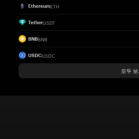
ETH
Ethereum
USDT
Tether
BNB
BNB
USDC
USDC
모두 보