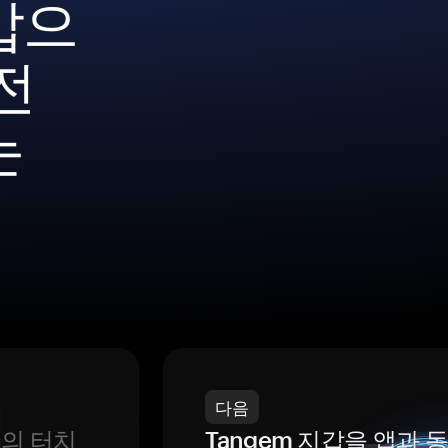
갑으
전
는
다음
번의 터치
Tangem 지갑을 앱과