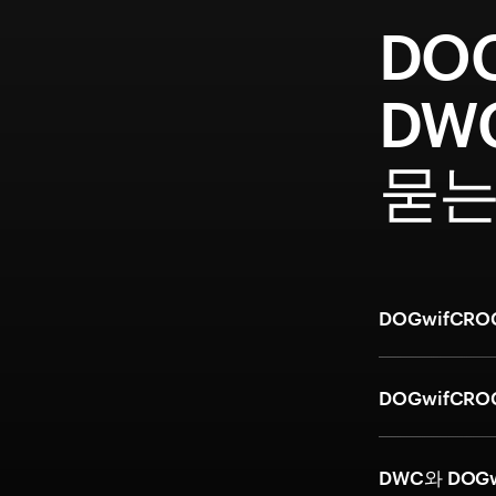
DOG
DW
묻는
DOGwifCR
DOGwifCR
DWC와 DOG