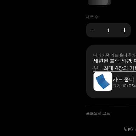
세트 수
나파 가죽 카드 홀더 추가
세련된 블랙 외관, 
부 – 최대 4장의 카
카드 홀더
크기: 10x7.5
프로모션 코드
예