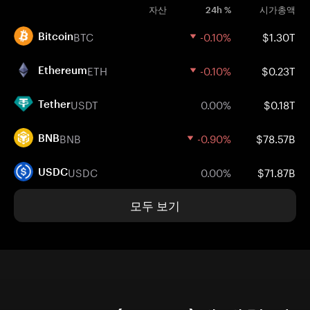
자산
24h %
시가총액
BTC
-0.10%
$1.30T
Bitcoin
ETH
-0.10%
$0.23T
Ethereum
USDT
0.00%
$0.18T
Tether
BNB
-0.90%
$78.57B
BNB
USDC
0.00%
$71.87B
USDC
모두 보기