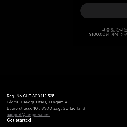
세금 및 관세
$100.00원 이상 주
Reg. No CHE-390.112.525
Global Headquarters, Tangem AG
Baarerstrasse 10
,
6300 Zug
,
Switzerland
support@tangem.com
Get started