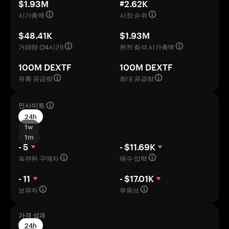
$1.93M
#2.62K
시가총액
시장 순위
$48.41K
$1.93M
거래량 (24시간)
완전 희석 시가총액
100M DEXTF
100M DEXTF
유통 공급량
최대 공급량
인사이트
24h
1w
1m
- 5
- $11.69K
숙련된 구매자
매수 압력
- 11
- $17.01K
보유자
유동성
가격 성과
24h