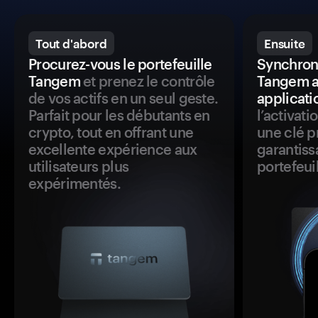
Tout d'abord
Ensuite
Procurez-vous le portefeuille
Synchroni
Tangem
et prenez le contrôle
Tangem a
de vos actifs en un seul geste.
applicati
Parfait pour les débutants en
l’activat
crypto, tout en offrant une
une clé p
excellente expérience aux
garantiss
utilisateurs plus
portefeuil
expérimentés.