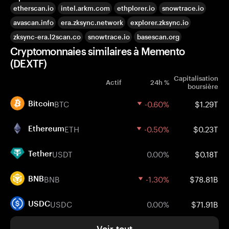
etherscan.io
intel.arkm.com
ethplorer.io
snowtrace.io
avascan.info
era.zksync.network
explorer.zksync.io
zksync-era.l2scan.co
snowtrace.io
basescan.org
Cryptomonnaies similaires à Memento
(DEXTF)
Capitalisation
Actif
24h %
boursière
BTC
-0.60%
$1.29T
Bitcoin
ETH
-0.50%
$0.23T
Ethereum
USDT
0.00%
$0.18T
Tether
BNB
-1.30%
$78.81B
BNB
USDC
0.00%
$71.91B
USDC
Voir tout