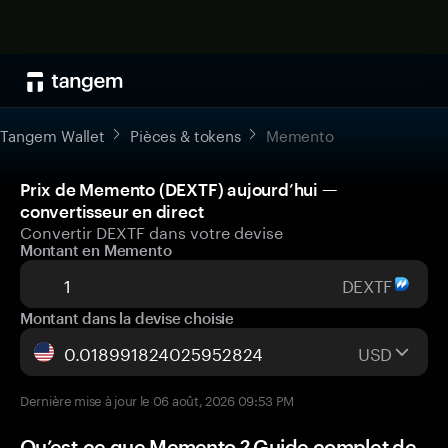
Tangem Wallet
Pièces & tokens
Memento
Prix de Memento (DEXTF) aujourd’hui —
convertisseur en direct
Convertir DEXTF dans votre devise
Montant en Memento
DEXTF
Montant dans la devise choisie
USD
Dernière mise à jour le 06 août, 2026 09:53 PM
Qu’est-ce que Memento ? Guide complet de