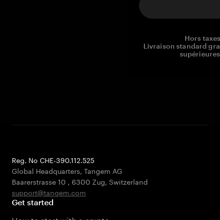
Hors taxes
Livraison standard gr
supérieures
Reg. No CHE-390.112.525
Global Headquarters, Tangem AG
Baarerstrasse 10
,
6300 Zug
,
Switzerland
support@tangem.com
Get started
How to start with a crypto