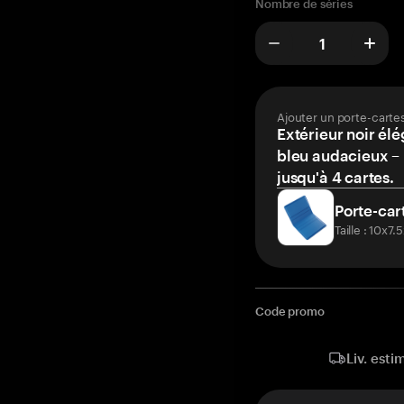
Nombre de séries
Ajouter un porte-carte
Extérieur noir élé
bleu audacieux – 
jusqu'à 4 cartes.
Porte-car
Taille : 10x7
Code promo
Liv. esti