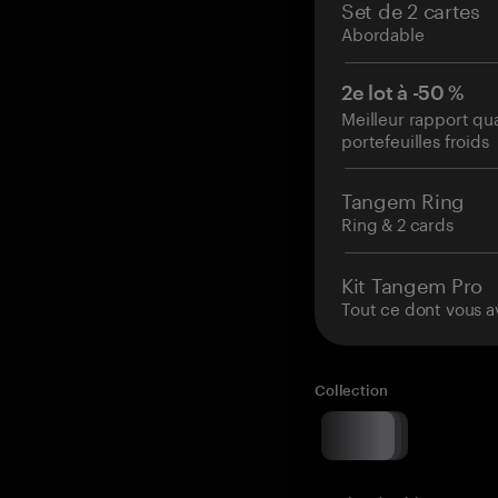
Set de 2 cartes
Abordable
2e lot à -50 %
Meilleur rapport qu
portefeuilles froids
Tangem Ring
Ring & 2 cards
Kit Tangem Pro
Tout ce dont vous a
Collection