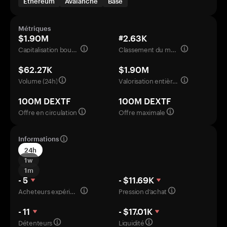
Ethereum
Avalanche
Base
Métriques
$1.90M
#2.63K
Capitalisation boursière
Classement du marché
$62.27K
$1.90M
Volume (24h)
Valorisation entièrement diluée
100M DEXTF
100M DEXTF
Offre en circulation
Offre maximale
Informations
24h
1w
1m
- 5
- $11.69K
Acheteurs expérimentés
Pression d’achat
- 11
- $17.01K
Détenteurs
Liquidité