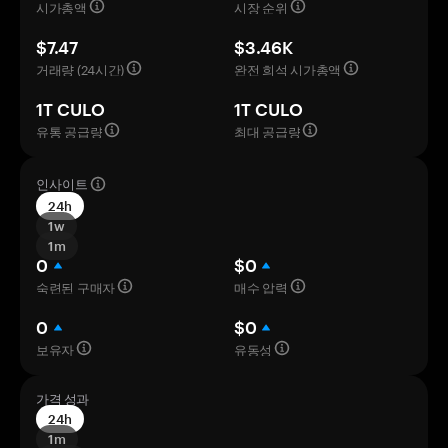
시가총액
시장 순위
$7.47
$3.46K
거래량 (24시간)
완전 희석 시가총액
1T CULO
1T CULO
유통 공급량
최대 공급량
인사이트
24h
1w
1m
0
$0
숙련된 구매자
매수 압력
0
$0
보유자
유동성
가격 성과
24h
1m