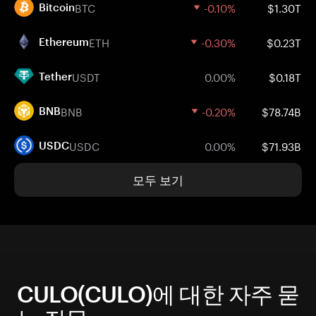
BTC
-0.10%
$1.30T
Bitcoin
ETH
-0.30%
$0.23T
Ethereum
USDT
0.00%
$0.18T
Tether
BNB
-0.20%
$78.74B
BNB
USDC
0.00%
$71.93B
USDC
모두 보기
CULO(CULO)에 대한 자주 묻