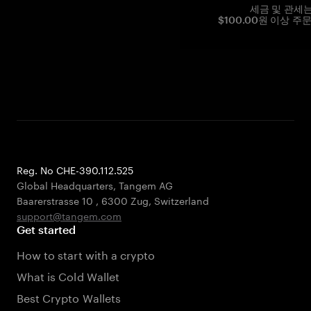
세금 및 관세
$100.00원 이상 주
Reg. No CHE-390.112.525
Global Headquarters, Tangem AG
Baarerstrasse 10
,
6300 Zug
,
Switzerland
support@tangem.com
Get started
How to start with a crypto
What is Cold Wallet
Best Crypto Wallets