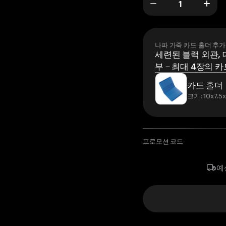
나파 가죽 카드 홀더 추가
세련된 블랙 외관, 
부 – 최대 4장의 카
카드 홀더
크기: 10x7.5
프로모션 코드
예