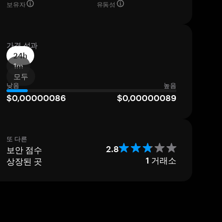
보유자
유동성
가격 성과
24h
1m
모두
낮음
높음
$0,00000086
$0,00000089
또 다른
보안 점수
2.8
상장된 곳
1
거래소