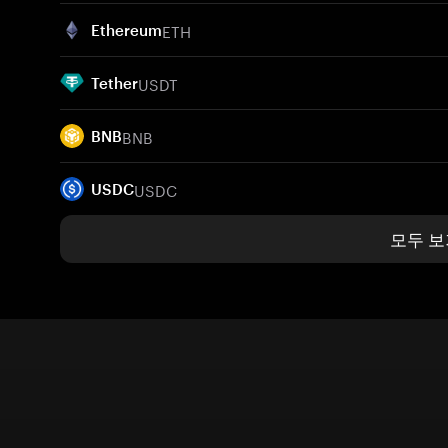
ETH
Ethereum
USDT
Tether
BNB
BNB
USDC
USDC
모두 보