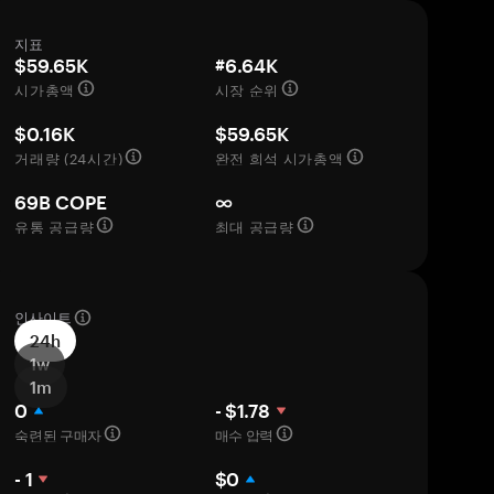
지표
$59.65K
#6.64K
시가총액
시장 순위
$0.16K
$59.65K
거래량 (24시간)
완전 희석 시가총액
69B COPE
∞
유통 공급량
최대 공급량
인사이트
24h
1w
1m
0
- $1.78
숙련된 구매자
매수 압력
- 1
$0