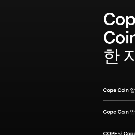
Cop
Coi
한 
Cope Coi
Cope Coi
COPE와 Cop