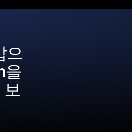
갑으
in을
 보