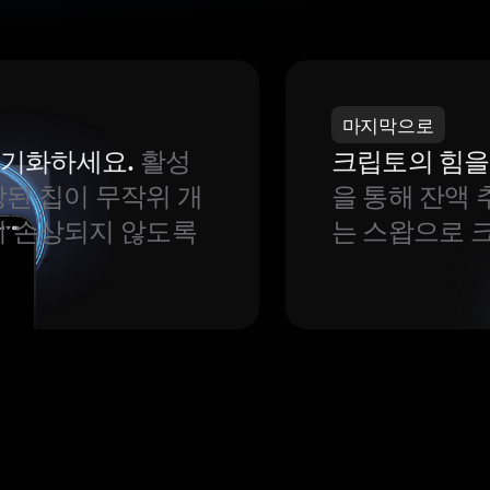
마지막으로
 동기화하세요.
활성
크립토의 힘을
된 칩이 무작위 개
을 통해 잔액 
이 손상되지 않도록
는 스왑으로 