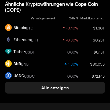
Ähnliche Kryptowährungen wie Cope Coin
(COPE)
Vermögenswert
24h %
Marktkapitalisierung
BTC
-0.40%
$1.30T
Bitcoin
ETH
-0.30%
$0.23T
Ethereum
USDT
0.00%
$0.18T
Tether
BNB
1.30%
$80.05B
BNB
USDC
0.00%
$72.14B
USDC
Alle anzeigen