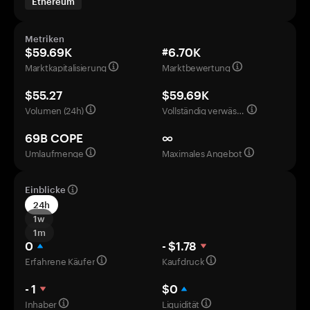
Ethereum
Metriken
$59.69K
#6.70K
Marktkapitalisierung
Marktbewertung
$55.27
$59.69K
Volumen (24h)
Vollständig verwässerte Bewertung
69B COPE
∞
Umlaufmenge
Maximales Angebot
Einblicke
24h
1w
1m
0
- $1.78
Erfahrene Käufer
Kaufdruck
- 1
$0
Inhaber
Liquidität