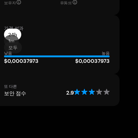
보유자
유동성
가격 성과
24h
1m
모두
낮음
높음
$0,00037973
$0,00037973
또 다른
보안 점수
2.9