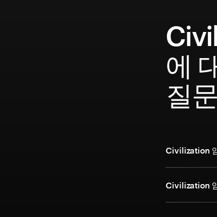
Civi
에 
질
Civilizat
Civiliza