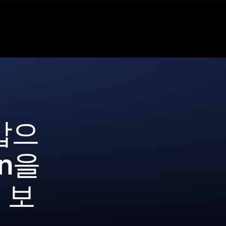
갑으
ion을
 보