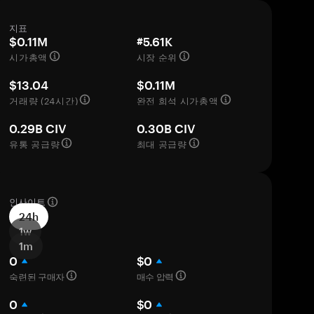
지표
$0.11M
#5.61K
시가총액
시장 순위
$13.04
$0.11M
거래량 (24시간)
완전 희석 시가총액
0.29B CIV
0.30B CIV
유통 공급량
최대 공급량
인사이트
24h
1w
1m
0
$0
숙련된 구매자
매수 압력
0
$0