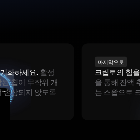
마지막으로
 동기화하세요.
활성
크립토의 힘을
된 칩이 무작위 개
을 통해 잔액 
이 손상되지 않도록
는 스왑으로 