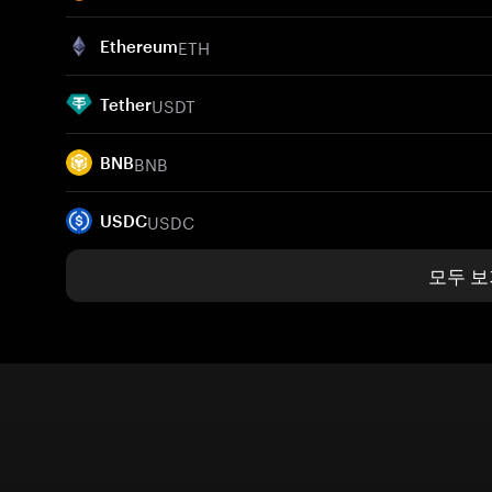
ETH
Ethereum
USDT
Tether
BNB
BNB
USDC
USDC
모두 보