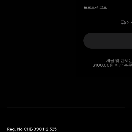
프로모션 코드
예
세금 및 관세
$100.00원 이상 주
Reg. No CHE-390.112.525