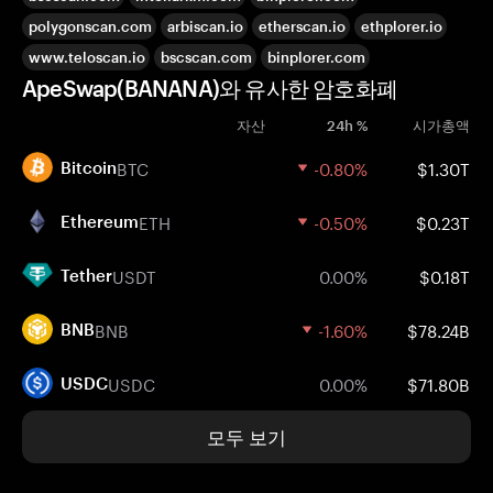
polygonscan.com
arbiscan.io
etherscan.io
ethplorer.io
www.teloscan.io
bscscan.com
binplorer.com
ApeSwap(BANANA)와 유사한 암호화폐
자산
24h %
시가총액
BTC
-0.80%
$1.30T
Bitcoin
ETH
-0.50%
$0.23T
Ethereum
USDT
0.00%
$0.18T
Tether
BNB
-1.60%
$78.24B
BNB
USDC
0.00%
$71.80B
USDC
모두 보기