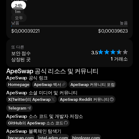
24h
1m
모두
낮음
높음
$0,00039221
$0,00039623
또 다른
보안 점수
3.5
상장된 곳
1
거래소
ApeSwap 공식 리소스 및 커뮤니티
ApeSwap 공식 링크
Homepage
ApeSwap 백서
ApeSwap 커뮤니티 포럼
ApeSwap 소셜 미디어 및 커뮤니티
X(Twitter)의 ApeSwap
ApeSwap Reddit 커뮤니티
Telegram
ApeSwap 소스 코드 및 개발자 저장소
GitHub의 ApeSwap 소스 코드
ApeSwap 블록체인 탐색기
bscscan.com
intel.arkm.com
binplorer.com