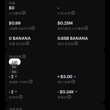
지표
$0
-
시가총액
시장 순위
$0.99
$0.25M
거래량 (24시간)
완전 희석 시가총액
0 BANANA
0.65B BANANA
유통 공급량
최대 공급량
인사이트
24h
1w
1m
- 2
+ $3.00
숙련된 구매자
매수 압력
- 2
- $0.24K
보유자
유동성
가격 성과