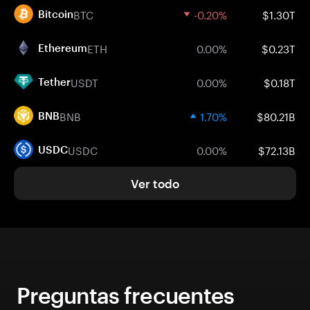
BTC
-0.20%
$1.30T
Bitcoin
ETH
0.00%
$0.23T
Ethereum
USDT
0.00%
$0.18T
Tether
BNB
1.70%
$80.21B
BNB
USDC
0.00%
$72.13B
USDC
Ver todo
Preguntas frecuentes