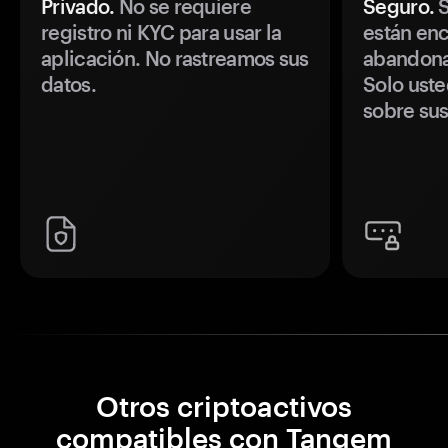
Privado.
No se requiere
Seguro.
S
registro ni KYC para usar la
están enc
aplicación. No rastreamos sus
abandonan
datos.
Solo uste
sobre sus
Otros criptoactivos
compatibles con Tangem