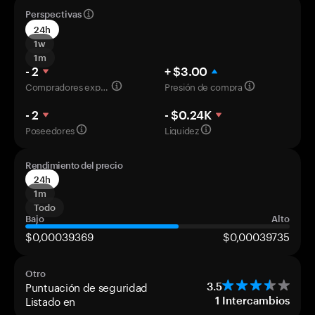
Perspectivas
24h
1w
1m
- 2
+ $3.00
Compradores experimentados
Presión de compra
- 2
- $0.24K
Poseedores
Liquidez
Rendimiento del precio
24h
1m
Todo
Bajo
Alto
$0,00039369
$0,00039735
Otro
Puntuación de seguridad
3.5
Listado en
1
Intercambios