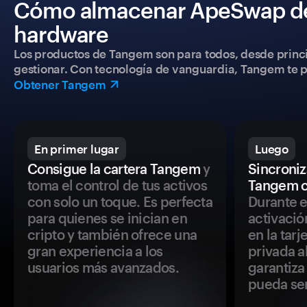
Cómo almacenar ApeSwap de 
hardware
Los productos de Tangem son para todos, desde princip
gestionar. Con tecnología de vanguardia, Tangem te pe
Obtener Tangem
En primer lugar
Luego
Consigue la cartera Tangem
y
Sincroniza
toma el control de tus activos
Tangem c
con solo un toque. Es perfecta
Durante e
para quienes se inician en
activació
cripto y también ofrece una
en la tar
gran experiencia a los
privada a
usuarios más avanzados.
garantiza 
pueda se