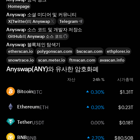
Homepage
Anyswap 소셜 미디어 및 커뮤니티
X(Twitter)의 Anyswap
Telegram
Anyswap 소스 코드 및 개발자 저장소
GitHub의 Anyswap 소스 코드
Anyswap 블록체인 탐색기
etherscan.io
polygonscan.com
bscscan.com
ethplorer.io
snowtrace.io
scan.meter.io
ftmscan.com
avascan.info
Anyswap(ANY)와 유사한 암호화폐
자산
24h %
시가총액
BTC
0.30%
$1.31T
Bitcoin
ETH
0.20%
$0.23T
Ethereum
USDT
0.00%
$0.18T
Tether
BNB
2.70%
$80.50B
BNB