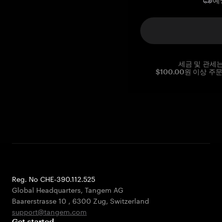
예
세금 및 관세
$100.00원 이상 주
Reg. No CHE-390.112.525
Global Headquarters, Tangem AG
Baarerstrasse 10
,
6300 Zug
,
Switzerland
support@tangem.com
Get started