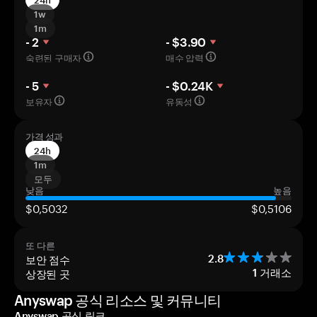
24h
1w
1m
- 2
- $3.90
숙련된 구매자
매수 압력
- 5
- $0.24K
보유자
유동성
가격 성과
24h
1m
모두
낮음
높음
$0,5032
$0,5106
또 다른
보안 점수
2.8
상장된 곳
1
거래소
Anyswap 공식 리소스 및 커뮤니티
Anyswap 공식 링크