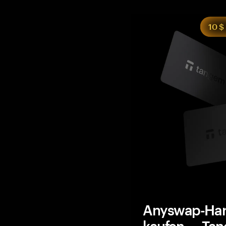
10 $
Anyswap-Har