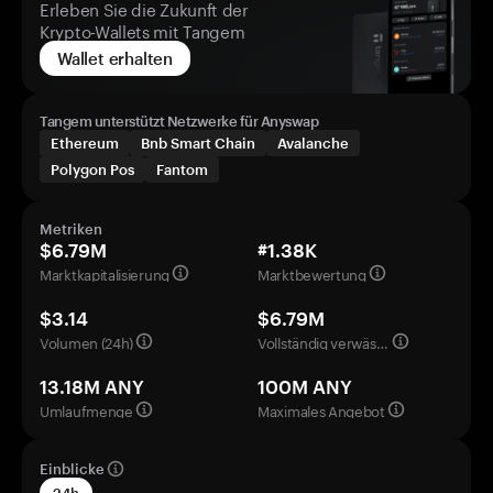
Erleben Sie die Zukunft der
Krypto-Wallets mit Tangem
Wallet erhalten
Tangem unterstützt Netzwerke für Anyswap
Ethereum
Bnb Smart Chain
Avalanche
Polygon Pos
Fantom
Metriken
$6.79M
#1.38K
Marktkapitalisierung
Marktbewertung
$3.14
$6.79M
Volumen (24h)
Vollständig verwässerte Bewertung
13.18M ANY
100M ANY
Umlaufmenge
Maximales Angebot
Einblicke