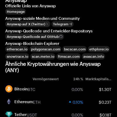
Anyswap
Offizielle Links von Anyswap
Homepage
Anyswap-soziale Medien und Community
Anyswap auf X (Twitter)
Telegram
Anyswap-Quellcode und Entwickler-Repositorys
Anyswap-Quellcode auf GitHub
Anyswap-Blockchain-Explorer
etherscan.io
polygonscan.com
bscscan.com
ethplorer.io
snowtrace.io
scan.meter.io
ftmscan.com
avascan.info
Ähnliche Kryptowährungen wie Anyswap
(ANY)
Vermögenswert
24h %
Marktkapitalisierung
BTC
0.00%
$1.30T
Bitcoin
ETH
0.10%
$0.23T
Ethereum
USDT
0.00%
$0.18T
Tether