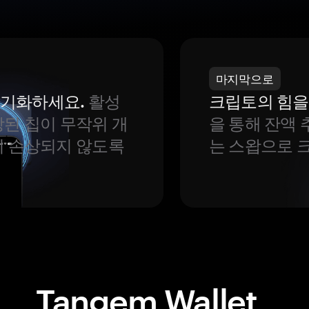
마지막으로
 동기화하세요.
활성
크립토의 힘을
된 칩이 무작위 개
을 통해 잔액 
이 손상되지 않도록
는 스왑으로 
Tangem Wallet