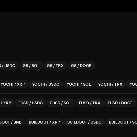
S
/
USDC
GS
/
SOL
GS
/
TRX
GS
/
DOGE
YOCHI
/
XRP
YOCHI
/
USDC
YOCHI
/
SOL
YOCHI
/
TRX
YO
/
XRP
FUSD
/
USDC
FUSD
/
SOL
FUSD
/
TRX
FUSD
/
DOGE
LDOUT
/
BNB
BUILDOUT
/
XRP
BUILDOUT
/
USDC
BUILDOUT
/
S