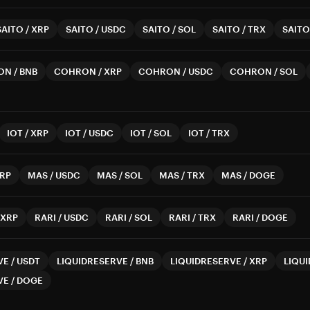
SAITO
/
XRP
SAITO
/
USDC
SAITO
/
SOL
SAITO
/
TRX
SAITO
ON
/
BNB
COHRON
/
XRP
COHRON
/
USDC
COHRON
/
SOL
IOT
/
XRP
IOT
/
USDC
IOT
/
SOL
IOT
/
TRX
RP
MAS
/
USDC
MAS
/
SOL
MAS
/
TRX
MAS
/
DOGE
XRP
RARI
/
USDC
RARI
/
SOL
RARI
/
TRX
RARI
/
DOGE
VE
/
USDT
LIQUIDRESERVE
/
BNB
LIQUIDRESERVE
/
XRP
LIQU
VE
/
DOGE