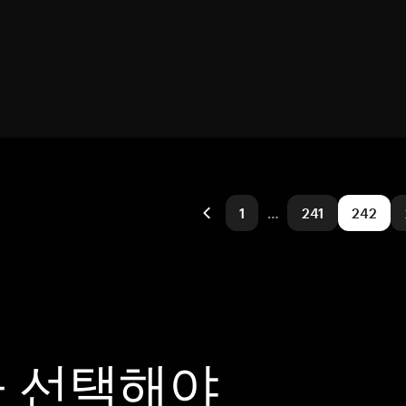
1
…
241
242
을 선택해야