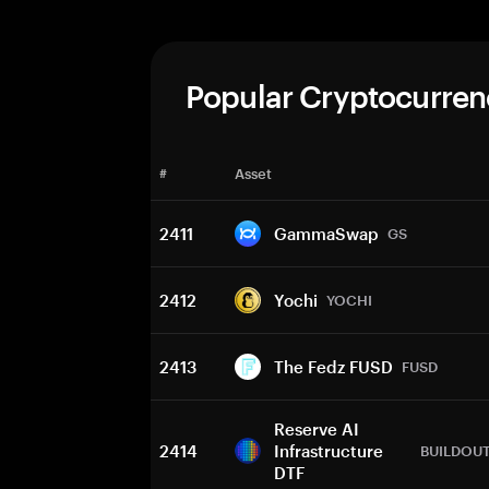
Popular Cryptocurren
#
Asset
2411
GammaSwap
GS
2412
Yochi
YOCHI
2413
The Fedz FUSD
FUSD
Reserve AI
2414
Infrastructure
BUILDOU
DTF