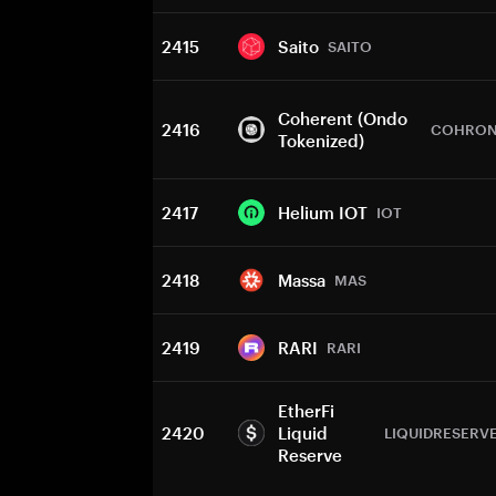
2415
Saito
SAITO
Coherent (Ondo
2416
COHRO
Tokenized)
2417
Helium IOT
IOT
2418
Massa
MAS
2419
RARI
RARI
EtherFi
2420
Liquid
LIQUIDRESERV
Reserve