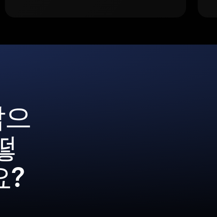
갑으
떻
요?