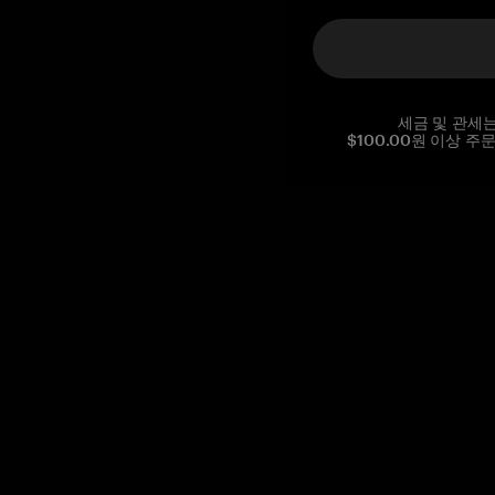
세금 및 관세
$100.00원 이상 주
Reg. No CHE-390.112.525
Global Headquarters, Tangem AG
Baarerstrasse 10
,
6300 Zug
,
Switzerland
support@tangem.com
이메일을 제공함으로써
개인정보 처리방침
을 읽고 이해했음을
확인합니다.
Get started