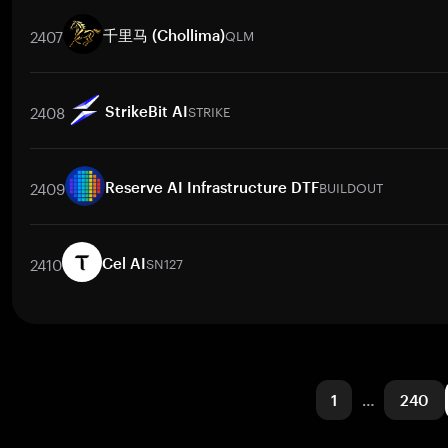
Trade Pairs
WNCG
/
BTC
WNCG
/
ETH
WNCG
/
USDT
WNCG
/
BNB
2407
QLM
千里马 (Chollima)
Trade Pairs
QLM
/
BTC
QLM
/
ETH
QLM
/
USDT
QLM
/
BNB
QLM
2408
STRIKE
StrikeBit AI
Trade Pairs
STRIKE
/
BTC
STRIKE
/
ETH
STRIKE
/
USDT
STRIKE
/
BN
2409
BUILDOUT
Reserve AI Infrastructure DTF
Trade Pairs
BUILDOUT
/
BTC
BUILDOUT
/
ETH
BUILDOUT
/
USDT
BU
2410
SN127
Cel AI
Trade Pairs
SN127
/
BTC
SN127
/
ETH
SN127
/
USDT
SN127
/
BNB
1
…
240