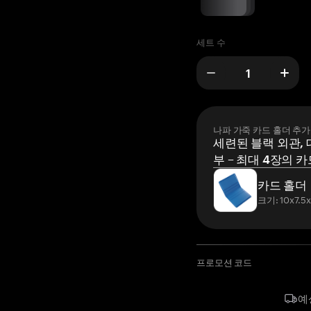
세트 수
나파 가죽 카드 홀더 추가
세련된 블랙 외관, 
부 – 최대 4장의 카
카드 홀더
크기: 10x7.5
프로모션 코드
예