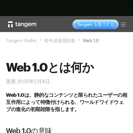
今すぐ購入
Tangem を購入する
Tog
Tangem Wallet
暗号資産用語集
Web 1.0
Web 1.0とは何か
更新 2025年2月4日
Web 1.0は、静的なコンテンツと限られたユーザーの相
互作用によって特徴付けられる、ワールドワイドウェ
ブの進化の初期段階を指します。
Web 1.0の意味