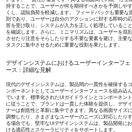
持することで、ユーザーが何を期待すべきかを予測しや
くし、認知負荷を軽減します。 フィードバックも重要な
則であり、ユーザーは自分のアクションに対する即時の
答を受け取り、システムが入力を正しく処理しているこ
を確認します。さらに、ミニマリズムは、ユーザーを混
させたり注意をそらしたりする不要な要素を避け、主要
タスクに集中させるために重要な役割を果たします。
デザインシステムにおけるユーザーインターフェ
ース：詳細な見解
現代のデザインシステムは、製品間の一貫性を確保する
ンポーネントとしてユーザーインターフェースを組み込
でいます。標準化されたUIガイドラインとコンポーネン
に従うことで、ブランドは一貫した体験を提供し、デザ
ナーは創造性と革新に集中できます。異なる画面サイズ
調整したり、さまざまなユーザーのニーズに対応したり
る場合でも、堅牢なUIデザインシステムは、製品開発に
ける適応性とスケーラビリティをサポートします。